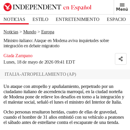
Removed from bookmarks
Menú
Close popover
Bookmark popover
NOTICIAS
ESTILO
ENTRETENIMIENTO
ESPACIO
DEPORTES
Noticias
Mundo
Europa
Ministro italiano: Ataque en Modena aviva inquietudes sobre
integración en debate migratorio
Giada Zampano
Lunes, 18 de mayo de 2026 09:41 EDT
ITALIA-ATROPELLAMIENTO
(
AP
)
Un ataque con atropello y apuñalamiento, perpetrado por un
ciudadano italiano de ascendencia marroquí, en la ciudad norteña
de Modena pone de relieve los desafíos en torno a la integración y
el malestar social, señaló el lunes el ministro del Interior de Italia.
Ocho personas resultaron heridas, cuatro de ellas de gravedad,
cuando el hombre de 31 años embistió con su vehículo a peatones
el sábado antes de estrellarse contra el escaparate de una tienda.