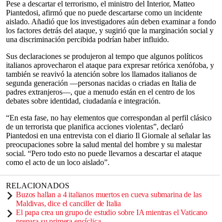
Pese a descartar el terrorismo, el ministro del Interior, Matteo
Piantedosi, afirmó que no puede descartarse como un incidente
aislado. Añadió que los investigadores aún deben examinar a fondo
los factores detrás del ataque, y sugirió que la marginación social y
una discriminación percibida podrían haber influido.
Sus declaraciones se produjeron al tempo que algunos políticos
italianos aprovecharon el ataque para expresar retórica xenófoba, y
también se reavivó la atención sobre los llamados italianos de
segunda generación —personas nacidas o criadas en Italia de
padres extranjeros—, que a menudo están en el centro de los
debates sobre identidad, ciudadanía e integración.
“En esta fase, no hay elementos que correspondan al perfil clásico
de un terrorista que planifica acciones violentas”, declaró
Piantedosi en una entrevista con el diario Il Giornale al señalar las
preocupaciones sobre la salud mental del hombre y su malestar
social. “Pero todo esto no puede llevarnos a descartar el ataque
como el acto de un loco aislado”.
RELACIONADOS
Buzos hallan a 4 italianos muertos en cueva submarina de las
Maldivas, dice el canciller de Italia
El papa crea un grupo de estudio sobre IA mientras el Vaticano
prepara su primera encíclica