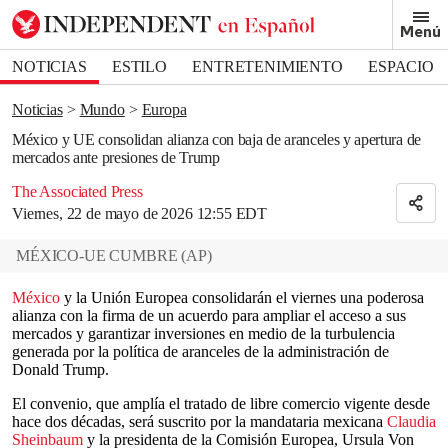
Removed from bookmarks
Menú
Close popover
Bookmark popover
NOTICIAS
ESTILO
ENTRETENIMIENTO
ESPACIO
DEPORTES
Noticias
Mundo
Europa
México y UE consolidan alianza con baja de aranceles y apertura de
mercados ante presiones de Trump
The Associated Press
Viernes, 22 de mayo de 2026 12:55 EDT
MÉXICO-UE CUMBRE
(
AP
)
México
y la Unión Europea consolidarán el viernes una poderosa
alianza con la firma de un acuerdo para ampliar el acceso a sus
mercados y garantizar inversiones en medio de la turbulencia
generada por la política de aranceles de la administración de
Donald Trump.
El convenio, que amplía el tratado de libre comercio vigente desde
hace dos décadas, será suscrito por la mandataria mexicana
Claudia
Sheinbaum
y la presidenta de la Comisión Europea, Ursula Von