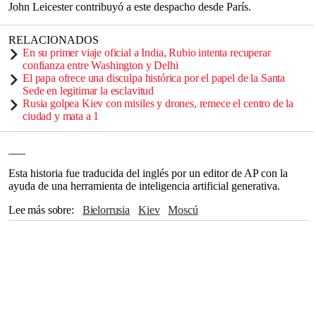
John Leicester contribuyó a este despacho desde París.
RELACIONADOS
En su primer viaje oficial a India, Rubio intenta recuperar
confianza entre Washington y Delhi
El papa ofrece una disculpa histórica por el papel de la Santa
Sede en legitimar la esclavitud
Rusia golpea Kiev con misiles y drones, remece el centro de la
ciudad y mata a 1
___
Esta historia fue traducida del inglés por un editor de AP con la
ayuda de una herramienta de inteligencia artificial generativa.
Lee más sobre
Bielorrusia
Kiev
Moscú
Sviatlana Tsikhanouskaya
Emmanuel Macron
Irán
Vladimir Putin
Unión Europea
París