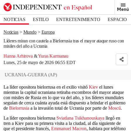
Removed from bookmarks
Menú
Close popover
Bookmark popover
NOTICIAS
ESTILO
ENTRETENIMIENTO
ESPACIO
DEPORTES
Noticias
Mundo
Europa
Líderes miran con cautela a Bielorrusia tras el mayor ataque ruso con
misiles del año a Ucrania
Hanna Arhirova
&
Yuras Karmanau
Lunes, 25 de mayo de 2026 06:55 EDT
UCRANIA-GUERRA
(
AP
)
La líder opositora bielorrusa en el exilio visitó
Kiev
el lunes
mientras la capital ucraniana retiraba escombros del mayor ataque
con misiles de Rusia en lo que va del año, y los líderes mundiales
seguían de cerca cuánta ayuda está dispuesto a brindar el gobierno
de
Bielorrusia
a la invasión total de Ucrania por parte de
Moscú
.
La líder opositora bielorrusa
Sviatlana Tsikhanouskaya
llegó en
tren a Kiev para su primera visita a la ciudad, al día siguiente de
que el presidente francés,
Emmanuel Macron
, hablara por teléfono