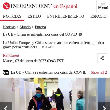
Removed from bookmarks
Menú
Close popover
Bookmark popover
NOTICIAS
ESTILO
ENTRETENIMIENTO
ESPACIO
DEPORTES
Noticias
Mundo
Europa
La UE y China se enfrentan por crisis del COVID-19
La Unión Europea y China se acercan a un enfrentamiento político
grave por la crisis del COVID-19
Raf Casert
Martes, 03 de enero de 2023 09:43 EST
La UE y China se enfrentan por crisis del COVID-19
Show all
2