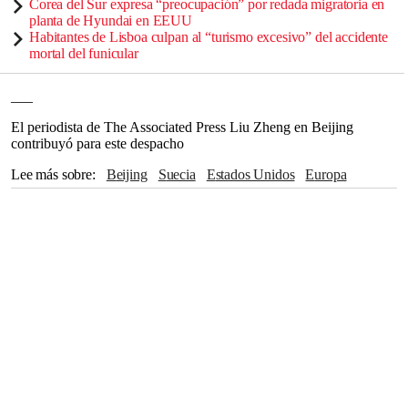
Corea del Sur expresa “preocupación” por redada migratoria en
planta de Hyundai en EEUU
Habitantes de Lisboa culpan al “turismo excesivo” del accidente
mortal del funicular
___
El periodista de The Associated Press Liu Zheng en Beijing
contribuyó para este despacho
Lee más sobre
Beijing
Suecia
Estados Unidos
Europa
Australia
Canadá
The Associated Press
Japón
India
Gran Bretaña