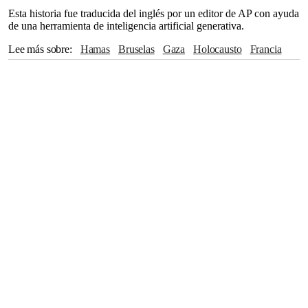
Esta historia fue traducida del inglés por un editor de AP con ayuda
de una herramienta de inteligencia artificial generativa.
Lee más sobre
Hamas
Bruselas
Gaza
Holocausto
Francia
España
Viktor Orban
Benjamin Netanyahu
Palestina
Holanda
Líbano
Irán
Siria
Irlanda
Luxemburgo
Italia