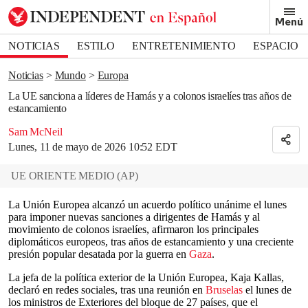
Removed from bookmarks
Menú
Close popover
Bookmark popover
NOTICIAS
ESTILO
ENTRETENIMIENTO
ESPACIO
DEPORTES
Noticias
Mundo
Europa
La UE sanciona a líderes de Hamás y a colonos israelíes tras años de
estancamiento
Sam McNeil
Lunes, 11 de mayo de 2026 10:52 EDT
UE ORIENTE MEDIO
(
AP
)
La Unión Europea alcanzó un acuerdo político unánime el lunes
para imponer nuevas sanciones a dirigentes de Hamás y al
movimiento de colonos israelíes, afirmaron los principales
diplomáticos europeos, tras años de estancamiento y una creciente
presión popular desatada por la guerra en
Gaza
.
La jefa de la política exterior de la Unión Europea, Kaja Kallas,
declaró en redes sociales, tras una reunión en
Bruselas
el lunes de
los ministros de Exteriores del bloque de 27 países, que el