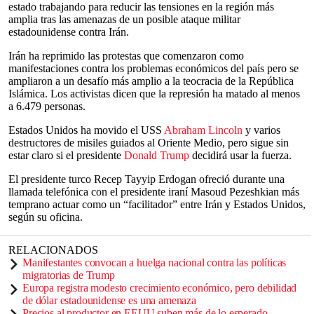
estado trabajando para reducir las tensiones en la región más
amplia tras las amenazas de un posible ataque militar
estadounidense contra Irán.
Irán ha reprimido las protestas que comenzaron como
manifestaciones contra los problemas económicos del país pero se
ampliaron a un desafío más amplio a la teocracia de la República
Islámica. Los activistas dicen que la represión ha matado al menos
a 6.479 personas.
Estados Unidos ha movido el USS
Abraham Lincoln
y varios
destructores de misiles guiados al Oriente Medio, pero sigue sin
estar claro si el presidente
Donald Trump
decidirá usar la fuerza.
El presidente turco Recep Tayyip Erdogan ofreció durante una
llamada telefónica con el presidente iraní Masoud Pezeshkian más
temprano actuar como un “facilitador” entre Irán y Estados Unidos,
según su oficina.
RELACIONADOS
Manifestantes convocan a huelga nacional contra las políticas
migratorias de Trump
Europa registra modesto crecimiento económico, pero debilidad
de dólar estadounidense es una amenaza
Precios al productor en EEUU suben más de lo esperado