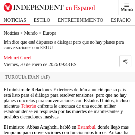
Removed from bookmarks
Menú
Close popover
Bookmark popover
NOTICIAS
ESTILO
ENTRETENIMIENTO
ESPACIO
DEPORTES
Noticias
Mundo
Europa
Irán dice que está dispuesto a dialogar pero que no hay planes para
conversaciones con EEUU
Mehmet Guzel
Viernes, 30 de enero de 2026 09:43 EST
TURQUIA IRAN
(
AP
)
El ministro de Relaciones Exteriores de Irán anunció que su país
está listo para el diálogo para resolver tensiones, pero que no hay
planes concretos para conversaciones con Estados Unidos, incluso
mientras
Teherán
enfrenta la amenaza de una acción militar
estadounidense en respuesta por las muertes de manifestantes y
posibles ejecuciones masivas.
El ministro, Abbas Araghchi, habló en
Estambul
, donde llegó más
temprano para conversaciones con funcionarios turcos. Ankara ha