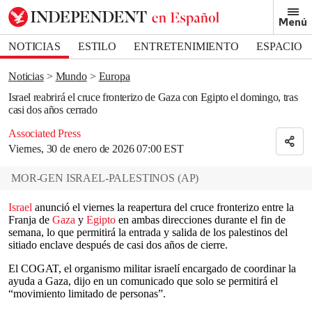
Removed from bookmarks
Menú
Close popover
Bookmark popover
NOTICIAS
ESTILO
ENTRETENIMIENTO
ESPACIO
DEPORTES
Noticias
Mundo
Europa
Israel reabrirá el cruce fronterizo de Gaza con Egipto el domingo, tras
casi dos años cerrado
Associated Press
Viernes, 30 de enero de 2026 07:00 EST
MOR-GEN ISRAEL-PALESTINOS
(
AP
)
Israel
anunció el viernes la reapertura del cruce fronterizo entre la
Franja de
Gaza
y
Egipto
en ambas direcciones durante el fin de
semana, lo que permitirá la entrada y salida de los palestinos del
sitiado enclave después de casi dos años de cierre.
El COGAT, el organismo militar israelí encargado de coordinar la
ayuda a Gaza, dijo en un comunicado que solo se permitirá el
“movimiento limitado de personas”.