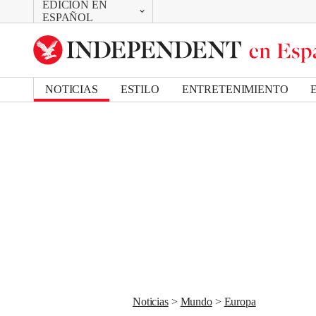
EDICIÓN EN
CAMBIAR
Removed from bookmarks
ESPAÑOL
Close popover
UK Edition
Bookmark popover
US Edition
NOTICIAS
ESTILO
ENTRETENIMIENTO
Noticias
Mundo
Europa