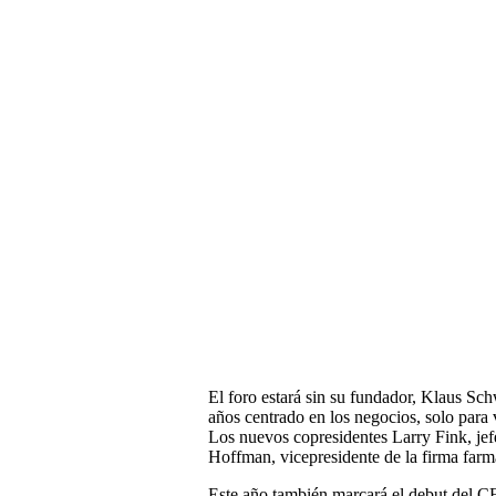
El foro estará sin su fundador, Klaus Sc
años centrado en los negocios, solo para v
Los nuevos copresidentes Larry Fink, jef
Hoffman, vicepresidente de la firma farm
Este año también marcará el debut del C