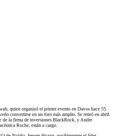
hwab, quien organizó el primer evento en Davos hace 55
erlo convertirse en un foro más amplio. Se retiró en abril.
e de la firma de inversiones BlackRock, y Andre
acéutica Roche, están a cargo.
EO de Nvidia, Jensen Huang, posiblemente el líder