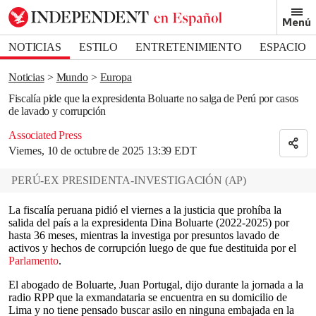
Removed from bookmarks
Menú
Close popover
Bookmark popover
NOTICIAS
ESTILO
ENTRETENIMIENTO
ESPACIO
DEPORTES
Noticias
Mundo
Europa
Fiscalía pide que la expresidenta Boluarte no salga de Perú por casos
de lavado y corrupción
Associated Press
Viernes, 10 de octubre de 2025 13:39 EDT
PERÚ-EX PRESIDENTA-INVESTIGACIÓN
(
AP
)
La fiscalía peruana pidió el viernes a la justicia que prohíba la
salida del país a la expresidenta Dina Boluarte (2022-2025) por
hasta 36 meses, mientras la investiga por presuntos lavado de
activos y hechos de corrupción luego de que fue destituida por el
Parlamento
.
El abogado de Boluarte, Juan Portugal, dijo durante la jornada a la
radio RPP que la exmandataria se encuentra en su domicilio de
Lima y no tiene pensado buscar asilo en ninguna embajada en la