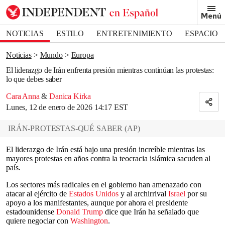
Removed from bookmarks
Menú
Close popover
Bookmark popover
NOTICIAS
ESTILO
ENTRETENIMIENTO
ESPACIO
DEPORTES
Noticias
Mundo
Europa
El liderazgo de Irán enfrenta presión mientras continúan las protestas:
lo que debes saber
Cara Anna
&
Danica Kirka
Lunes, 12 de enero de 2026 14:17 EST
IRÁN-PROTESTAS-QUÉ SABER
(
AP
)
El liderazgo de Irán está bajo una presión increíble mientras las
mayores protestas en años contra la teocracia islámica sacuden al
país.
Los sectores más radicales en el gobierno han amenazado con
atacar al ejército de
Estados Unidos
y al archirrival
Israel
por su
apoyo a los manifestantes, aunque por ahora el presidente
estadounidense
Donald Trump
dice que Irán ha señalado que
quiere negociar con
Washington
.