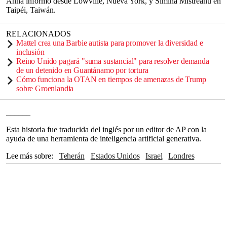
Anna informó desde Lowville, Nueva York, y Simina Mistreanu en
Taipéi, Taiwán.
RELACIONADOS
Mattel crea una Barbie autista para promover la diversidad e
inclusión
Reino Unido pagará "suma sustancial" para resolver demanda
de un detenido en Guantánamo por tortura
Cómo funciona la OTAN en tiempos de amenazas de Trump
sobre Groenlandia
______
Esta historia fue traducida del inglés por un editor de AP con la
ayuda de una herramienta de inteligencia artificial generativa.
Lee más sobre
Teherán
Estados Unidos
Israel
Londres
Washington
Donald Trump
Rusia
Gaza
Hezbollah
Hamas
Yemen
Siria
Irak
Líbano
Ucrania
Escocia
NICOLÁS MADURO
ONU
CNN