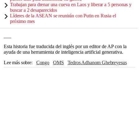
Trabajan para drenar una cueva en Laos y liberar a 5 personas y
buscar a 2 desaparecidos
Líderes de la ASEAN se reunirán con Putin en Rusia el
próximo mes
___
Esta historia fue traducida del inglés por un editor de AP con la
ayuda de una herramienta de inteligencia artificial generativa.
Lee más sobre
Congo
OMS
Tedros Adhanom Ghebreyesus
Ginebra
Uganda
Estados Unidos
Unión Europea
Sudán del Sur
Kenia
The Associated Press
Estado Islámico
Ruanda