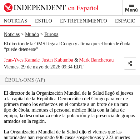
Removed from bookmarks
Menú
Close popover
Bookmark popover
NOTICIAS
ESTILO
ENTRETENIMIENTO
ESPACIO
DEPORTES
Noticias
Mundo
Europa
El director de la OMS llega al Congo y afirma que el brote de ébola
“puede detenerse”
Jean-Yves Kamale
,
Justin Kabumba
&
Mark Banchereau
Viernes, 29 de mayo de 2026 09:34 EDT
ÉBOLA-OMS
(
AP
)
El director de la Organización Mundial de la Salud llegó el jueves
a la capital de la República Democrática del Congo para ver de
primera mano los esfuerzos en el combate a un brote de un raro
tipo de ébola, mientras el personal médico lidia con la falta de
equipo, la desconfianza entre la población y la presencia de grupos
armados en la región.
La Organización Mundial de la Salud dijo el viernes que las
autoridades han reportado 906 casos sospechosos y 223 muertes