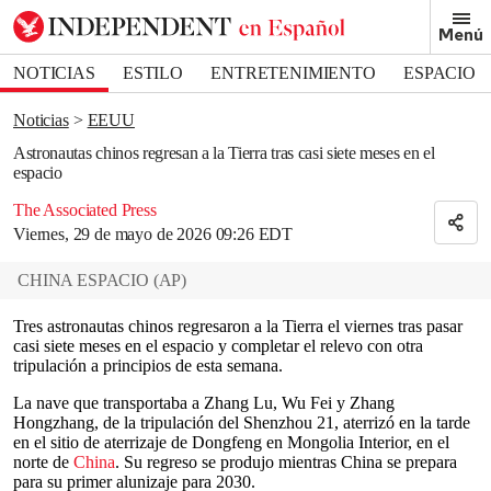
Removed from bookmarks
Menú
Close popover
Bookmark popover
NOTICIAS
ESTILO
ENTRETENIMIENTO
ESPACIO
DEPORTES
Noticias
EEUU
Astronautas chinos regresan a la Tierra tras casi siete meses en el
espacio
The Associated Press
Viernes, 29 de mayo de 2026 09:26 EDT
CHINA ESPACIO
(
AP
)
Tres astronautas chinos regresaron a la Tierra el viernes tras pasar
casi siete meses en el espacio y completar el relevo con otra
tripulación a principios de esta semana.
La nave que transportaba a Zhang Lu, Wu Fei y Zhang
Hongzhang, de la tripulación del Shenzhou 21, aterrizó en la tarde
en el sitio de aterrizaje de Dongfeng en Mongolia Interior, en el
norte de
China
. Su regreso se produjo mientras China se prepara
para su primer alunizaje para 2030.