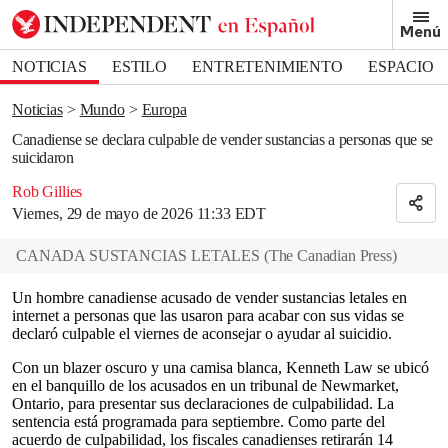
Removed from bookmarks
Menú
Close popover
Bookmark popover
NOTICIAS
ESTILO
ENTRETENIMIENTO
ESPACIO
DEPORTES
Noticias
Mundo
Europa
Canadiense se declara culpable de vender sustancias a personas que se
suicidaron
Rob Gillies
Viernes, 29 de mayo de 2026 11:33 EDT
CANADA SUSTANCIAS LETALES
(
The Canadian Press
)
Un hombre canadiense acusado de vender sustancias letales en
internet a personas que las usaron para acabar con sus vidas se
declaró culpable el viernes de aconsejar o ayudar al suicidio.
Con un blazer oscuro y una camisa blanca, Kenneth Law se ubicó
en el banquillo de los acusados en un tribunal de Newmarket,
Ontario, para presentar sus declaraciones de culpabilidad. La
sentencia está programada para septiembre. Como parte del
acuerdo de culpabilidad, los fiscales canadienses retirarán 14