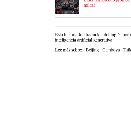
militar
________________________________
Esta historia fue traducida del inglés po
inteligencia artificial generativa.
Lee más sobre
Beijing
Camboya
Tai
Filipinas
Reino Unido
Facebook