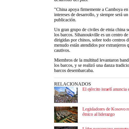
"China apoya firmemente a Camboya en la
intereses de desarrollo, y siempre será u
publicación.
Un gran grupo de civiles de etnia china s
los barcos. Sihanoukville es un centro de
dirigidas por chinos, sobre todo centros d
menudo están atendidos por extranjeros q
cautivos.
Miembros de la multitud levantaron bande
los barcos, y se realizó una danza tradici
barcos desembarcaba.
RELACIONADOS
El ejército israelí anuncia 
Legisladores de Kosovo r
étnico al liderazgo
Líder norcoreano promete c