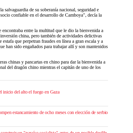
 salvaguardia de su soberanía nacional, seguridad e
n socio confiable en el desarrollo de Camboya", decía la
e encontraba entre la multitud que le dio la bienvenida a
 inversión china, pero también de actividades delictivas
e estafa que perpetran fraudes en línea a gran escala y a
ue han sido engañados para trabajar allí y son mantenidos
ras chinas y pancartas en chino para dar la bienvenida a
onal del dragón chino mientras el capitán de uno de los
el inicio del alto el fuego en Gaza
ompen estancamiento de ocho meses con elección de serbio
onstruir un "paraíso socialista" antes de un posible desfile