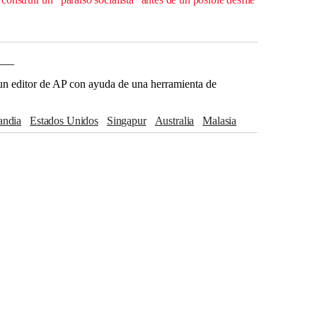
___
r un editor de AP con ayuda de una herramienta de
landia
Estados Unidos
Singapur
Australia
Malasia