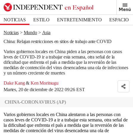
Removed from bookmarks
Menú
Close popover
Bookmark popover
NOTICIAS
ESTILO
ENTRETENIMIENTO
ESPACIO
DEPORTES
Noticias
Mundo
Asia
China: Relajan restricciones en sitios de trabajo ante COVID
Varios gobiernos locales en China piden a las personas con casos
leves de COVID-19 ir a trabajar esta semana, otra señal de la
dificultad que enfrenta el país a medida que la reversión de las
medidas de contención del virus desencadena una ola de infecciones
y un número creciente de muertes
Dake Kang
&
Ken Moritsugu
Martes, 20 de diciembre de 2022 09:26 EST
CHINA-CORONAVIRUS
(
AP
)
Varios gobiernos locales en China alentaron a las personas con
casos leves de COVID-19 a ir a trabajar esta semana, otra señal de
la dificultad que enfrenta el país a medida que la reversión de las
medidas de contención del virus desencadena una ola de