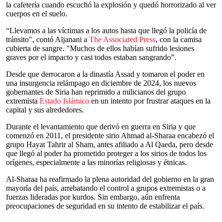
la cafetería cuando escuchó la explosión y quedó horrorizado al ver
cuerpos en el suelo.
“Llevamos a las víctimas a los autos hasta que llegó la policía de
tránsito", contó Aljanani a
The Associated Press
, con la camisa
cubierta de sangre. "Muchos de ellos habían sufrido lesiones
graves por el impacto y casi todos estaban sangrando”.
Desde que derrocaron a la dinastía Assad y tomaron el poder en
una insurgencia relámpago en diciembre de 2024, los nuevos
gobernantes de Siria han reprimido a milicianos del grupo
extremista
Estado Islámico
en un intento por frustrar ataques en la
capital y sus alrededores.
Durante el levantamiento que derivó en guerra en Siria y que
comenzó en 2011, el presidente sirio Ahmad al-Sharaa encabezó el
grupo Hayat Tahrir al Sham, antes afiliado a Al Qaeda, pero desde
que llegó al poder ha prometido proteger a los sirios de todos los
orígenes, especialmente a las minorías religiosas y étnicas.
Al-Sharaa ha reafirmado la plena autoridad del gobierno en la gran
mayoría del país, arrebatando el control a grupos extremistas o a
fuerzas lideradas por kurdos. Sin embargo, aún enfrenta
preocupaciones de seguridad en su intento de estabilizar el país.