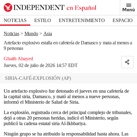
Removed from bookmarks
Menú
Close popover
Bookmark popover
NOTICIAS
ESTILO
ENTRETENIMIENTO
ESPACIO
DEPORTES
Noticias
Mundo
Asia
Artefacto explosivo estalla en cafetería de Damasco y mata al menos a
9 personas
Ghaith Alsayed
Jueves, 02 de julio de 2026 14:57 EDT
SIRIA-CAFÉ-EXPLOSIÓN
(
AP
)
Un artefacto explosivo fue detonado el jueves en una cafetería de
la capital siria, Damasco, y mató al menos a nueve personas,
informó el Ministerio de Salud de Siria.
La explosión, registrada cerca del principal complejo de tribunales,
dejó a otras 20 personas heridas, indicó el Ministerio, según
publicó la cadena estatal siria Al-Ikhbariya.
Ningún grupo se ha atribuido la responsabilidad hasta ahora. Las