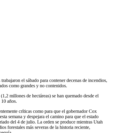
as trabajaron el sábado para contener decenas de incendios,
icados como grandes y no contenidos.
s (1,2 millones de hectáreas) se han quemado desde el
 10 años.
ientemente críticas como para que el gobernador Cox
 esta semana y despejara el camino para que el estado
feriado del 4 de julio. La orden se produce mientras Utah
os forestales más severas de la historia reciente,
sequía.