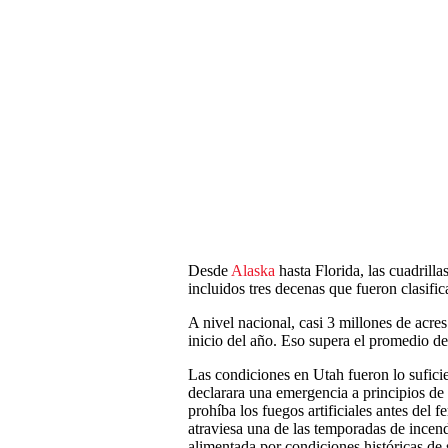
Desde
Alaska
hasta Florida, las cuadrill
incluidos tres decenas que fueron clasif
A nivel nacional, casi 3 millones de acre
inicio del año. Eso supera el promedio de
Las condiciones en Utah fueron lo sufic
declarara una emergencia a principios de
prohíba los fuegos artificiales antes del 
atraviesa una de las temporadas de incendi
alimentada por condiciones históricas de 