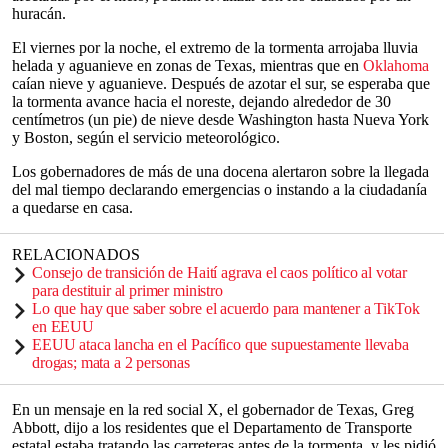
huracán.
El viernes por la noche, el extremo de la tormenta arrojaba lluvia
helada y aguanieve en zonas de Texas, mientras que en
Oklahoma
caían nieve y aguanieve. Después de azotar el sur, se esperaba que
la tormenta avance hacia el noreste, dejando alrededor de 30
centímetros (un pie) de nieve desde Washington hasta Nueva York
y Boston, según el servicio meteorológico.
Los gobernadores de más de una docena alertaron sobre la llegada
del mal tiempo declarando emergencias o instando a la ciudadanía
a quedarse en casa.
RELACIONADOS
Consejo de transición de Haití agrava el caos político al votar
para destituir al primer ministro
Lo que hay que saber sobre el acuerdo para mantener a TikTok
en EEUU
EEUU ataca lancha en el Pacífico que supuestamente llevaba
drogas; mata a 2 personas
En un mensaje en la red social X, el gobernador de Texas, Greg
Abbott, dijo a los residentes que el Departamento de Transporte
estatal estaba tratando las carreteras antes de la tormenta, y les pidió