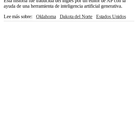
Esta historia fue traducida del inglés por un editor de AP con la
ayuda de una herramienta de inteligencia artificial generativa.
Lee más sobre
Oklahoma
Dakota del Norte
Estados Unidos
Nueva Inglaterra
Nuevo México
Servicio Meteorológico Nacional
Greg Abbott
Carolina del Norte
FEMA
Nueva York
Washington
México
Houston
Los Ángeles
Donald Trump
Virginia
Oxford
The Associated Press
Tennessee
Nashville