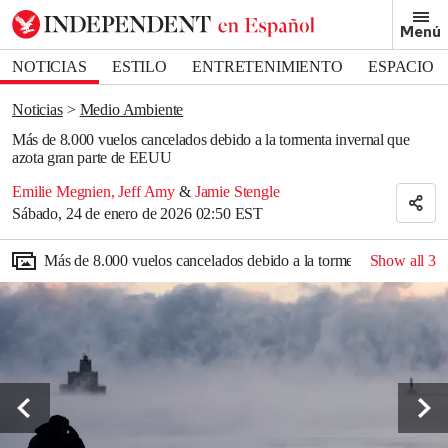
Removed from bookmarks
Menú
Close popover
Bookmark popover
NOTICIAS
ESTILO
ENTRETENIMIENTO
ESPACIO
DEPORTES
Noticias
Medio Ambiente
Más de 8.000 vuelos cancelados debido a la tormenta invernal que
azota gran parte de EEUU
Emilie Megnien
,
Jeff Amy
&
Jamie Stengle
Sábado, 24 de enero de 2026 02:50 EST
Más de 8.000 vuelos cancelados debido a la tormenta invernal q
Show all
3