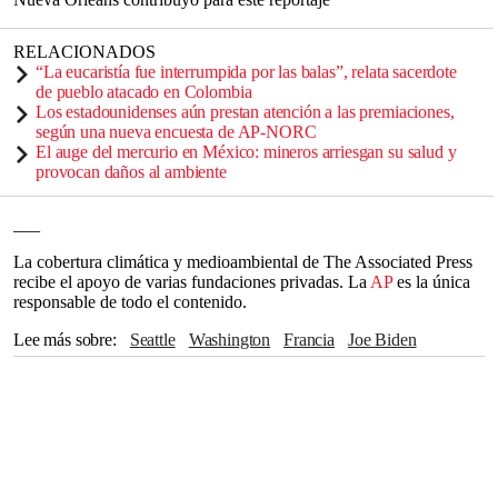
RELACIONADOS
“La eucaristía fue interrumpida por las balas”, relata sacerdote
de pueblo atacado en Colombia
Los estadounidenses aún prestan atención a las premiaciones,
según una nueva encuesta de AP-NORC
El auge del mercurio en México: mineros arriesgan su salud y
provocan daños al ambiente
___
La cobertura climática y medioambiental de The Associated Press
recibe el apoyo de varias fundaciones privadas. La
AP
es la única
responsable de todo el contenido.
Lee más sobre
Seattle
Washington
Francia
Joe Biden
Nueva Orleans
Australia
The Associated Press
Alaska
California