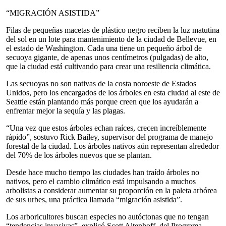
“MIGRACIÓN ASISTIDA”
Filas de pequeñas macetas de plástico negro reciben la luz matutina
del sol en un lote para mantenimiento de la ciudad de Bellevue, en
el estado de Washington. Cada una tiene un pequeño árbol de
secuoya gigante, de apenas unos centímetros (pulgadas) de alto,
que la ciudad está cultivando para crear una resiliencia climática.
Las secuoyas no son nativas de la costa noroeste de Estados
Unidos, pero los encargados de los árboles en esta ciudad al este de
Seattle están plantando más porque creen que los ayudarán a
enfrentar mejor la sequía y las plagas.
“Una vez que estos árboles echan raíces, crecen increíblemente
rápido”, sostuvo Rick Bailey, supervisor del programa de manejo
forestal de la ciudad. Los árboles nativos aún representan alrededor
del 70% de los árboles nuevos que se plantan.
Desde hace mucho tiempo las ciudades han traído árboles no
nativos, pero el cambio climático está impulsando a muchos
arbolistas a considerar aumentar su proporción en la paleta arbórea
de sus urbes, una práctica llamada “migración asistida”.
Los arboricultores buscan especies no autóctonas que no tengan
“tendencias invasivas”, explicó Scott Altenhoff, del Programa