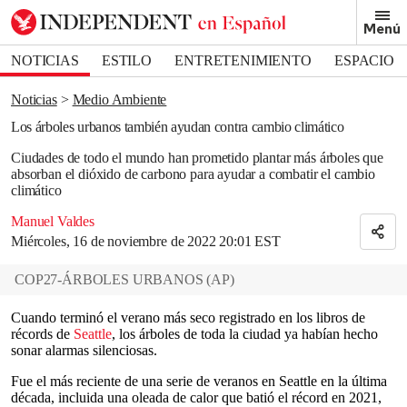
Removed from bookmarks
Menú
Close popover
Bookmark popover
NOTICIAS
ESTILO
ENTRETENIMIENTO
ESPACIO
DEPORTES
Noticias
Medio Ambiente
Los árboles urbanos también ayudan contra cambio climático
Ciudades de todo el mundo han prometido plantar más árboles que
absorban el dióxido de carbono para ayudar a combatir el cambio
climático
Manuel Valdes
Miércoles, 16 de noviembre de 2022 20:01 EST
COP27-ÁRBOLES URBANOS
(
AP
)
Cuando terminó el verano más seco registrado en los libros de
récords de
Seattle
, los árboles de toda la ciudad ya habían hecho
sonar alarmas silenciosas.
Fue el más reciente de una serie de veranos en Seattle en la última
década, incluida una oleada de calor que batió el récord en 2021,