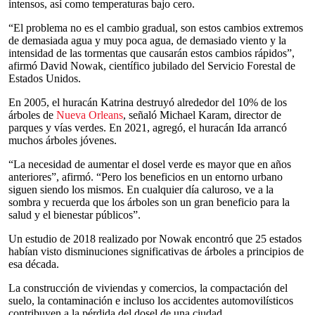
intensos, así como temperaturas bajo cero.
“El problema no es el cambio gradual, son estos cambios extremos
de demasiada agua y muy poca agua, de demasiado viento y la
intensidad de las tormentas que causarán estos cambios rápidos”,
afirmó David Nowak, científico jubilado del Servicio Forestal de
Estados Unidos.
En 2005, el huracán Katrina destruyó alrededor del 10% de los
árboles de
Nueva Orleans
, señaló Michael Karam, director de
parques y vías verdes. En 2021, agregó, el huracán Ida arrancó
muchos árboles jóvenes.
“La necesidad de aumentar el dosel verde es mayor que en años
anteriores”, afirmó. “Pero los beneficios en un entorno urbano
siguen siendo los mismos. En cualquier día caluroso, ve a la
sombra y recuerda que los árboles son un gran beneficio para la
salud y el bienestar públicos”.
Un estudio de 2018 realizado por Nowak encontró que 25 estados
habían visto disminuciones significativas de árboles a principios de
esa década.
La construcción de viviendas y comercios, la compactación del
suelo, la contaminación e incluso los accidentes automovilísticos
contribuyen a la pérdida del dosel de una ciudad.