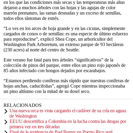
en los que las condiciones más secas y las temperaturas más altas
dejaron a muchos árboles con las hojas y las agujas de color
marrón prematuro, las ramas desnudas y un exceso de semillas,
todos ellos síntomas de estrés.
“Lo ves en los arces de hoja grande y en las cicutas, simplemente
cargados de conos o de semillas: es una especie de último esfuerzo
para reproducirse”, explicó Shea Cope, un arboricultor del
Washington Park Arboretum, un extenso parque de 93 hectáreas
(230 acres) al norte del centro de Seattle.
Este verano fue fatal para tres árboles “significativos” de la
colección de pinos del parque, entre ellos un pino rojo japonés de
85 años infectado con hongos dejados por escarabajos.
“Estamos perdiendo coníferas más rápido que nuestras coníferas de
hojas anchas, caducifolias”, agregó Cope mientras inspeccionaba
un pino altísimo con la mitad de su dosel seco.
RELACIONADOS
Una nueva orca es vista cargando el cadáver de su cría en aguas
de Washington
EEUU descertifica a Colombia en la lucha contra las drogas por
primera vez en tres décadas
Final de la residencia de Bad Bunny en Puerto Rico será