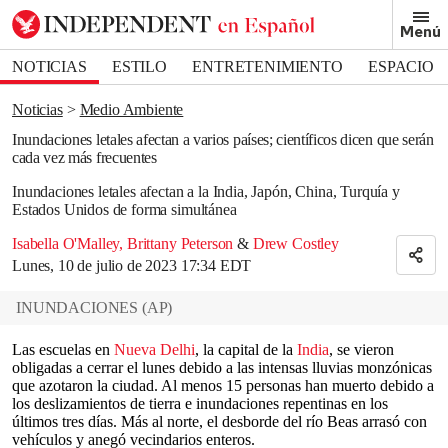
Removed from bookmarks
Menú
Close popover
Bookmark popover
NOTICIAS
ESTILO
ENTRETENIMIENTO
ESPACIO
DEPORTES
Noticias
Medio Ambiente
Inundaciones letales afectan a varios países; científicos dicen que serán
cada vez más frecuentes
Inundaciones letales afectan a la India, Japón, China, Turquía y
Estados Unidos de forma simultánea
Isabella O'Malley
,
Brittany Peterson
&
Drew Costley
Lunes, 10 de julio de 2023 17:34 EDT
INUNDACIONES
(
AP
)
Las escuelas en
Nueva Delhi
, la capital de la
India
, se vieron
obligadas a cerrar el lunes debido a las intensas lluvias monzónicas
que azotaron la ciudad. Al menos 15 personas han muerto debido a
los deslizamientos de tierra e inundaciones repentinas en los
últimos tres días. Más al norte, el desborde del río Beas arrasó con
vehículos y anegó vecindarios enteros.