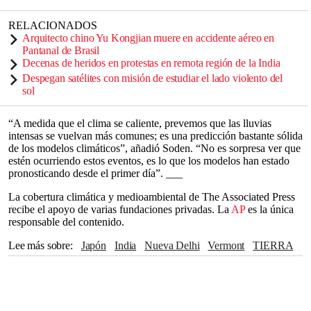
RELACIONADOS
Arquitecto chino Yu Kongjian muere en accidente aéreo en
Pantanal de Brasil
Decenas de heridos en protestas en remota región de la India
Despegan satélites con misión de estudiar el lado violento del
sol
“A medida que el clima se caliente, prevemos que las lluvias
intensas se vuelvan más comunes; es una predicción bastante sólida
de los modelos climáticos”, añadió Soden. “No es sorpresa ver que
estén ocurriendo estos eventos, es lo que los modelos han estado
pronosticando desde el primer día”. ___
La cobertura climática y medioambiental de The Associated Press
recibe el apoyo de varias fundaciones privadas. La
AP
es la única
responsable del contenido.
Lee más sobre
Japón
India
Nueva Delhi
Vermont
TIERRA
Turquía
China
Estados Unidos
Tampa Bay
Servicio Meteorológico Nacional
NASA
The Associated Press