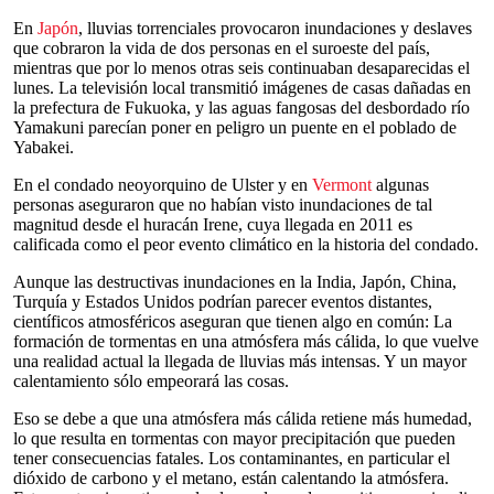
En
Japón
, lluvias torrenciales provocaron inundaciones y deslaves
que cobraron la vida de dos personas en el suroeste del país,
mientras que por lo menos otras seis continuaban desaparecidas el
lunes. La televisión local transmitió imágenes de casas dañadas en
la prefectura de Fukuoka, y las aguas fangosas del desbordado río
Yamakuni parecían poner en peligro un puente en el poblado de
Yabakei.
En el condado neoyorquino de Ulster y en
Vermont
algunas
personas aseguraron que no habían visto inundaciones de tal
magnitud desde el huracán Irene, cuya llegada en 2011 es
calificada como el peor evento climático en la historia del condado.
Aunque las destructivas inundaciones en la India, Japón, China,
Turquía y Estados Unidos podrían parecer eventos distantes,
científicos atmosféricos aseguran que tienen algo en común: La
formación de tormentas en una atmósfera más cálida, lo que vuelve
una realidad actual la llegada de lluvias más intensas. Y un mayor
calentamiento sólo empeorará las cosas.
Eso se debe a que una atmósfera más cálida retiene más humedad,
lo que resulta en tormentas con mayor precipitación que pueden
tener consecuencias fatales. Los contaminantes, en particular el
dióxido de carbono y el metano, están calentando la atmósfera.