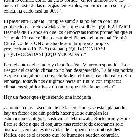
años, el costo de las energías renovables, en particular la solar y la
eólica, ha caído casi un 90%”.
El presidente Donald Trump se sumó a la polémica con una
publicación en redes sociales en la que escribió: “¡QUÉ ALIVIO!
Después de 15 años en que los demócratas tontos prometían que el
‘Cambio Climático’ iba a destruir el Planeta, el principal Comité
Climático de la ONU acaba de admitir que sus propias
proyecciones (RCP8.5) estaban ¡EQUIVOCADAS!
¡EQUIVOCADAS! ¡EQUIVOCADAS!”
Pero el autor del estudio y científico Van Vuuren respondió: “Los
riesgos del cambio climático no han desaparecido. La buena noticia
es que no seguimos la trayectoria de emisiones más dramática. Sin
embargo, todavía nos dirigimos hacia un futuro con impactos
climáticos significativos; un futuro que deberíamos evitar”.
Hay un factor que sigue siendo una incógnita
Aunque la curva ascendente de las emisiones se está aplanando,
hay un factor que aún podría hacer que se cumplan las
estimaciones antiguas, sostuvieron Mahowald, Rockström y Hare.
Esto se debe a que el conjunto más reciente de escenarios solo
analiza las emisiones derivadas de la quema de combustibles
fósiles, que es el aspecto que los humanos pueden controlar.