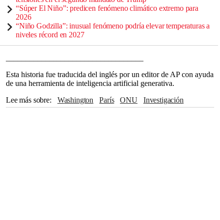
“Súper El Niño”: predicen fenómeno climático extremo para
2026
“Niño Godzilla”: inusual fenómeno podría elevar temperaturas a
niveles récord en 2027
___________________________________
Esta historia fue traducida del inglés por un editor de AP con ayuda
de una herramienta de inteligencia artificial generativa.
Lee más sobre
Washington
París
ONU
Investigación
Alemania
TIERRA
Austria
Donald Trump
Cambio climático
The Associated Press