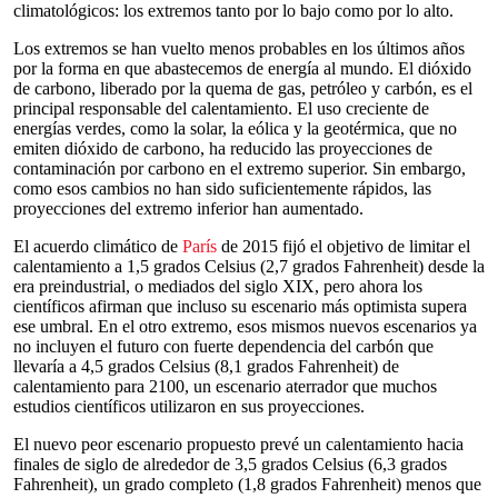
climatológicos: los extremos tanto por lo bajo como por lo alto.
Los extremos se han vuelto menos probables en los últimos años
por la forma en que abastecemos de energía al mundo. El dióxido
de carbono, liberado por la quema de gas, petróleo y carbón, es el
principal responsable del calentamiento. El uso creciente de
energías verdes, como la solar, la eólica y la geotérmica, que no
emiten dióxido de carbono, ha reducido las proyecciones de
contaminación por carbono en el extremo superior. Sin embargo,
como esos cambios no han sido suficientemente rápidos, las
proyecciones del extremo inferior han aumentado.
El acuerdo climático de
París
de 2015 fijó el objetivo de limitar el
calentamiento a 1,5 grados Celsius (2,7 grados Fahrenheit) desde la
era preindustrial, o mediados del siglo XIX, pero ahora los
científicos afirman que incluso su escenario más optimista supera
ese umbral. En el otro extremo, esos mismos nuevos escenarios ya
no incluyen el futuro con fuerte dependencia del carbón que
llevaría a 4,5 grados Celsius (8,1 grados Fahrenheit) de
calentamiento para 2100, un escenario aterrador que muchos
estudios científicos utilizaron en sus proyecciones.
El nuevo peor escenario propuesto prevé un calentamiento hacia
finales de siglo de alrededor de 3,5 grados Celsius (6,3 grados
Fahrenheit), un grado completo (1,8 grados Fahrenheit) menos que