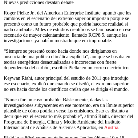
Nuevas predicciones desatan debate
Roger Pielke Jr., del American Enterprise Institute, apuntó que los
cambios en el escenario del extremo superior importan porque se
presentó como un futuro probable que podría hacerse realidad si
nada cambiaba. Miles de estudios científicos se han basado en ese
escenario de mayor calentamiento, llamado RCP8.5, aunque las
investigaciones ya habían mostrado que era improbable.
“Siempre se presentó como hacia donde nos dirigíamos en
ausencia de una política climática explícita”, aunque se basaba en
teorías energéticas desactualizadas e incorrectas con fuerte
dependencia del carbón, escribió Pielke en un correo electrónico.
Keywan Riahi, autor principal del estudio de 2011 que introdujo
ese escenario, explicó que cuando se diseñó, el extremo superior
no era hacia donde los científicos creían que se dirigía el mundo.
“Nunca fue un caso probable. Básicamente, dadas las
investigaciones subyacentes en ese momento, era un límite superior
plausible de cómo podrían verse las emisiones. Esto es distinto a
decir que era el escenario más probable”, afirmó Riahi, director del
Programa de Energía, Clima y Medio Ambiente del Instituto
Internacional de Análisis de Sistemas Aplicados, en
Austria
.
Riahi lo calificó como un éxito porque “en los últimos 10 o 15