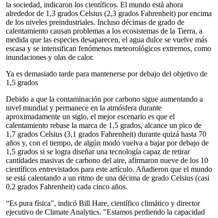
la sociedad, indicaron los científicos. El mundo está ahora
alrededor de 1,3 grados Celsius (2,3 grados Fahrenheit) por encima
de los niveles preindustriales. Incluso décimas de grado de
calentamiento causan problemas a los ecosistemas de la Tierra, a
medida que las especies desaparecen, el agua dulce se vuelve más
escasa y se intensifican fenómenos meteorológicos extremos, como
inundaciones y olas de calor.
Ya es demasiado tarde para mantenerse por debajo del objetivo de
1,5 grados
Debido a que la contaminación por carbono sigue aumentando a
nivel mundial y permanece en la atmósfera durante
aproximadamente un siglo, el mejor escenario es que el
calentamiento rebase la marca de 1,5 grados, alcance un pico de
1,7 grados Celsius (3,1 grados Fahrenheit) durante quizá hasta 70
años y, con el tiempo, de algún modo vuelva a bajar por debajo de
1,5 grados si se logra diseñar una tecnología capaz de retirar
cantidades masivas de carbono del aire, afirmaron nueve de los 10
científicos entrevistados para este artículo. Añadieron que el mundo
se está calentando a un ritmo de una décima de grado Celsius (casi
0,2 grados Fahrenheit) cada cinco años.
“Es pura física", indicó Bill Hare, científico climático y director
ejecutivo de Climate Analytics. "Estamos perdiendo la capacidad