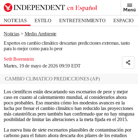
Removed from bookmarks
Menú
Close popover
Bookmark popover
NOTICIAS
ESTILO
ENTRETENIMIENTO
ESPACIO
DEPORTES
Noticias
Medio Ambiente
Expertos en cambio climático descartan predicciones extremas, tanto
para lo mejor como para lo peor
Seth Borenstein
Martes, 19 de mayo de 2026 09:59 EDT
CAMBIO CLIMATICO PREDICCIONES
(
AP
)
Los científicos están descartando sus escenarios de peor y mejor
caso en cuanto al calentamiento mundial, al considerarlos ahora
poco probables. Eso muestra cómo los modestos avances en la
lucha por frenar el cambio climático han reducido las proyecciones
más catastróficas pero también han confirmado que no hay ninguna
posibilidad de limitar las alteraciones a la meta fijada en el 2015.
La nueva lista de siete escenarios plausibles de contaminación por
carbono para el futuro ahora descarta dos pilares de los estudios