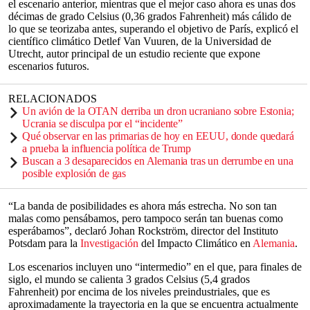
el escenario anterior, mientras que el mejor caso ahora es unas dos
décimas de grado Celsius (0,36 grados Fahrenheit) más cálido de
lo que se teorizaba antes, superando el objetivo de París, explicó el
científico climático Detlef Van Vuuren, de la Universidad de
Utrecht, autor principal de un estudio reciente que expone
escenarios futuros.
RELACIONADOS
Un avión de la OTAN derriba un dron ucraniano sobre Estonia;
Ucrania se disculpa por el “incidente”
Qué observar en las primarias de hoy en EEUU, donde quedará
a prueba la influencia política de Trump
Buscan a 3 desaparecidos en Alemania tras un derrumbe en una
posible explosión de gas
“La banda de posibilidades es ahora más estrecha. No son tan
malas como pensábamos, pero tampoco serán tan buenas como
esperábamos”, declaró Johan Rockström, director del Instituto
Potsdam para la
Investigación
del Impacto Climático en
Alemania
.
Los escenarios incluyen uno “intermedio” en el que, para finales de
siglo, el mundo se calienta 3 grados Celsius (5,4 grados
Fahrenheit) por encima de los niveles preindustriales, que es
aproximadamente la trayectoria en la que se encuentra actualmente