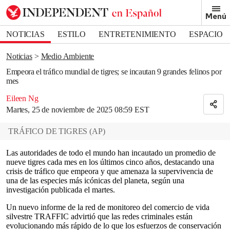
Removed from bookmarks
Menú
Close popover
Bookmark popover
NOTICIAS
ESTILO
ENTRETENIMIENTO
ESPACIO
DEPORTES
Noticias
Medio Ambiente
Empeora el tráfico mundial de tigres; se incautan 9 grandes felinos por
mes
Eileen Ng
Martes, 25 de noviembre de 2025 08:59 EST
TRÁFICO DE TIGRES
(
AP
)
Las autoridades de todo el mundo han incautado un promedio de
nueve tigres cada mes en los últimos cinco años, destacando una
crisis de tráfico que empeora y que amenaza la supervivencia de
una de las especies más icónicas del planeta, según una
investigación publicada el martes.
Un nuevo informe de la red de monitoreo del comercio de vida
silvestre TRAFFIC advirtió que las redes criminales están
evolucionando más rápido de lo que los esfuerzos de conservación