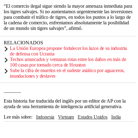
“El comercio ilegal sigue siendo la mayor amenaza inmediata para
los tigres salvajes. Si no aumentamos urgentemente las inversiones
para combatir el tráfico de tigres, en todos los puntos a lo largo de
la cadena de comercio, enfrentamos absolutamente la posibilidad
de un mundo sin tigres salvajes”, afirmó.
RELACIONADOS
La Unión Europea propone fortalecer los lazos de su industria
de defensa con Ucrania
Techos arrancados y ventanas rotas entre los daños en más de
100 casas por tornado cerca de Houston
Sube la cifra de muertos en el sudeste asiático por aguaceros,
inundaciones y deslaves
_______
Esta historia fue traducida del inglés por un editor de AP con la
ayuda de una herramienta de inteligencia artificial generativa.
Lee más sobre
Indonesia
Vietnam
Estados Unidos
India
México
China
Reino Unido
Europa
Tailandia
Rusia
Bangladesh
The Associated Press
Asia