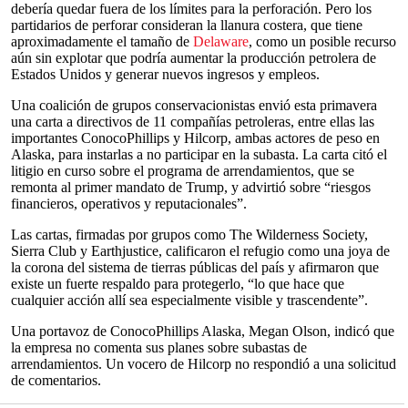
debería quedar fuera de los límites para la perforación. Pero los
partidarios de perforar consideran la llanura costera, que tiene
aproximadamente el tamaño de
Delaware
, como un posible recurso
aún sin explotar que podría aumentar la producción petrolera de
Estados Unidos y generar nuevos ingresos y empleos.
Una coalición de grupos conservacionistas envió esta primavera
una carta a directivos de 11 compañías petroleras, entre ellas las
importantes ConocoPhillips y Hilcorp, ambas actores de peso en
Alaska, para instarlas a no participar en la subasta. La carta citó el
litigio en curso sobre el programa de arrendamientos, que se
remonta al primer mandato de Trump, y advirtió sobre “riesgos
financieros, operativos y reputacionales”.
Las cartas, firmadas por grupos como The Wilderness Society,
Sierra Club y Earthjustice, calificaron el refugio como una joya de
la corona del sistema de tierras públicas del país y afirmaron que
existe un fuerte respaldo para protegerlo, “lo que hace que
cualquier acción allí sea especialmente visible y trascendente”.
Una portavoz de ConocoPhillips Alaska, Megan Olson, indicó que
la empresa no comenta sus planes sobre subastas de
arrendamientos. Un vocero de Hilcorp no respondió a una solicitud
de comentarios.