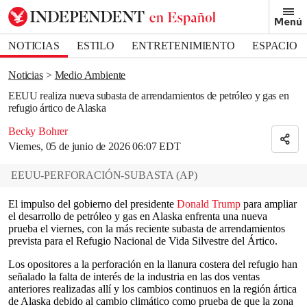
Removed from bookmarks
Menú
Close popover
Bookmark popover
NOTICIAS
ESTILO
ENTRETENIMIENTO
ESPACIO
DEPORTES
Noticias
Medio Ambiente
EEUU realiza nueva subasta de arrendamientos de petróleo y gas en
refugio ártico de Alaska
Becky Bohrer
Viernes, 05 de junio de 2026 06:07 EDT
EEUU-PERFORACIÓN-SUBASTA
(
AP
)
El impulso del gobierno del presidente
Donald Trump
para ampliar
el desarrollo de petróleo y gas en Alaska enfrenta una nueva
prueba el viernes, con la más reciente subasta de arrendamientos
prevista para el Refugio Nacional de Vida Silvestre del Ártico.
Los opositores a la perforación en la llanura costera del refugio han
señalado la falta de interés de la industria en las dos ventas
anteriores realizadas allí y los cambios continuos en la región ártica
de Alaska debido al cambio climático como prueba de que la zona