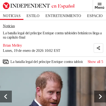
Removed from bookmarks
Menú
Close popover
Bookmark popover
NOTICIAS
ESTILO
ENTRETENIMIENTO
ESPACIO
DEPORTES
Noticias
La batalla legal del príncipe Enrique contra tabloides británicos llega a
su capítulo final
Brian Melley
Lunes, 19 de enero de 2026 10:02 EST
La batalla legal del príncipe Enrique contra tabloides británicos lle
Show all
5