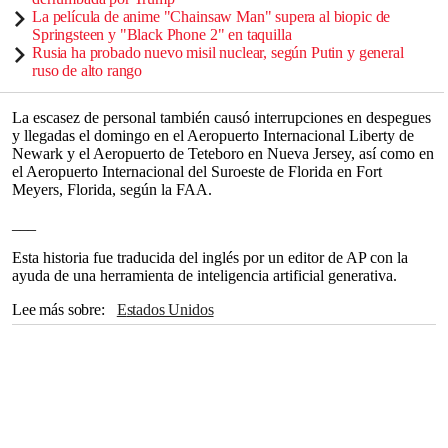
La película de anime "Chainsaw Man" supera al biopic de
Springsteen y "Black Phone 2" en taquilla
Rusia ha probado nuevo misil nuclear, según Putin y general
ruso de alto rango
La escasez de personal también causó interrupciones en despegues
y llegadas el domingo en el Aeropuerto Internacional Liberty de
Newark y el Aeropuerto de Teteboro en Nueva Jersey, así como en
el Aeropuerto Internacional del Suroeste de Florida en Fort
Meyers, Florida, según la FAA.
___
Esta historia fue traducida del inglés por un editor de AP con la
ayuda de una herramienta de inteligencia artificial generativa.
Lee más sobre
Estados Unidos
Administración Federal de Aviación
California
Fox News
Los Ángeles
Florida
Nueva Jersey