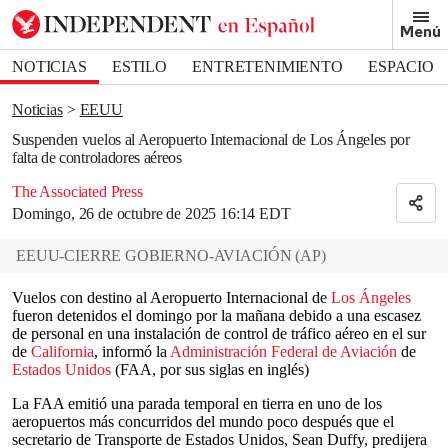
Removed from bookmarks
Menú
Close popover
Bookmark popover
NOTICIAS
ESTILO
ENTRETENIMIENTO
ESPACIO
DEPORTES
Noticias
EEUU
Suspenden vuelos al Aeropuerto Internacional de Los Ángeles por
falta de controladores aéreos
The Associated Press
Domingo, 26 de octubre de 2025 16:14 EDT
EEUU-CIERRE GOBIERNO-AVIACIÓN
(
AP
)
Vuelos con destino al Aeropuerto Internacional de
Los Ángeles
fueron detenidos el domingo por la mañana debido a una escasez
de personal en una instalación de control de tráfico aéreo en el sur
de
California
, informó la
Administración Federal de Aviación
de
Estados Unidos
(FAA, por sus siglas en inglés)
La FAA emitió una parada temporal en tierra en uno de los
aeropuertos más concurridos del mundo poco después que el
secretario de Transporte de Estados Unidos, Sean Duffy, predijera