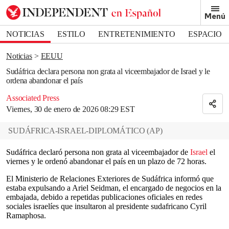
Removed from bookmarks
Menú
Close popover
Bookmark popover
NOTICIAS
ESTILO
ENTRETENIMIENTO
ESPACIO
DEPORTES
Noticias
EEUU
Sudáfrica declara persona non grata al viceembajador de Israel y le
ordena abandonar el país
Associated Press
Viernes, 30 de enero de 2026 08:29 EST
SUDÁFRICA-ISRAEL-DIPLOMÁTICO
(
AP
)
Sudáfrica declaró persona non grata al viceembajador de
Israel
el
viernes y le ordenó abandonar el país en un plazo de 72 horas.
El Ministerio de Relaciones Exteriores de Sudáfrica informó que
estaba expulsando a Ariel Seidman, el encargado de negocios en la
embajada, debido a repetidas publicaciones oficiales en redes
sociales israelíes que insultaron al presidente sudafricano Cyril
Ramaphosa.