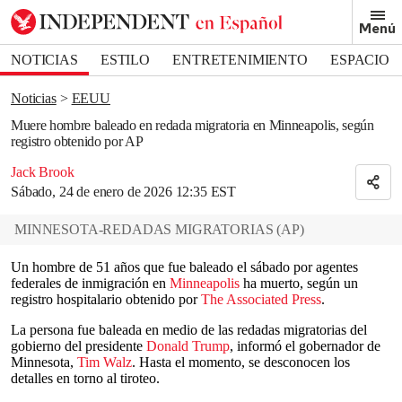
Removed from bookmarks
Menú
Close popover
Bookmark popover
NOTICIAS
ESTILO
ENTRETENIMIENTO
ESPACIO
DEPORTES
Noticias
EEUU
Muere hombre baleado en redada migratoria en Minneapolis, según
registro obtenido por AP
Jack Brook
Sábado, 24 de enero de 2026 12:35 EST
MINNESOTA-REDADAS MIGRATORIAS
(
AP
)
Un hombre de 51 años que fue baleado el sábado por agentes
federales de inmigración en
Minneapolis
ha muerto, según un
registro hospitalario obtenido por
The Associated Press
.
La persona fue baleada en medio de las redadas migratorias del
gobierno del presidente
Donald Trump
, informó el gobernador de
Minnesota,
Tim Walz
. Hasta el momento, se desconocen los
detalles en torno al tiroteo.