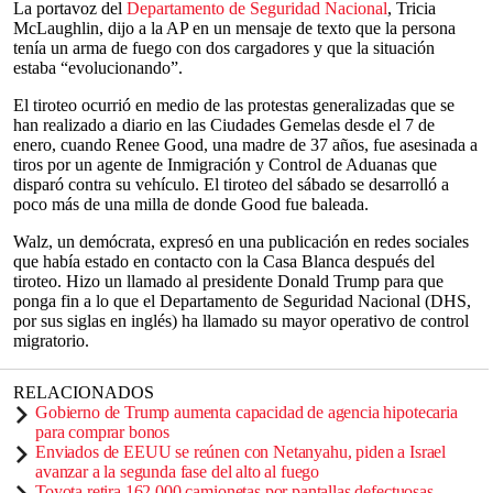
La portavoz del
Departamento de Seguridad Nacional
, Tricia
McLaughlin, dijo a la AP en un mensaje de texto que la persona
tenía un arma de fuego con dos cargadores y que la situación
estaba “evolucionando”.
El tiroteo ocurrió en medio de las protestas generalizadas que se
han realizado a diario en las Ciudades Gemelas desde el 7 de
enero, cuando Renee Good, una madre de 37 años, fue asesinada a
tiros por un agente de Inmigración y Control de Aduanas que
disparó contra su vehículo. El tiroteo del sábado se desarrolló a
poco más de una milla de donde Good fue baleada.
Walz, un demócrata, expresó en una publicación en redes sociales
que había estado en contacto con la Casa Blanca después del
tiroteo. Hizo un llamado al presidente Donald Trump para que
ponga fin a lo que el Departamento de Seguridad Nacional (DHS,
por sus siglas en inglés) ha llamado su mayor operativo de control
migratorio.
RELACIONADOS
Gobierno de Trump aumenta capacidad de agencia hipotecaria
para comprar bonos
Enviados de EEUU se reúnen con Netanyahu, piden a Israel
avanzar a la segunda fase del alto al fuego
Toyota retira 162.000 camionetas por pantallas defectuosas