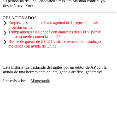
El periodista de The Associated Press Jim Mustian contribuyó
desde Nueva York.
RELACIONADOS
Empieza a salir a la luz la magnitud de la represión a las
protestas en Irán
Trump amenaza a Canadá con aranceles del 100 % por su
nuevo acuerdo comercial con China
Buque de guerra de EEUU visita base naval en Camboya
mejorada con ayuda de China
___
Esta historia fue traducida del inglés por un editor de AP con la
ayuda de una herramienta de inteligencia artificial generativa.
Lee más sobre
Minneapolis
Departamento de Seguridad Nacional
Donald Trump
The Associated Press
Tim Walz
DHS
CASA BLANCA
Nueva York
Patrulla Fronteriza