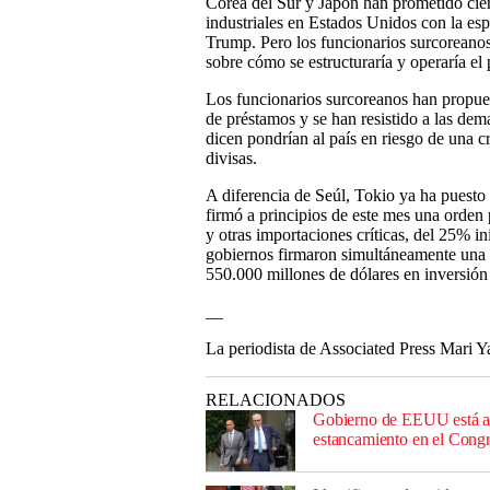
Corea del Sur y Japón han prometido cien
industriales en Estados Unidos con la esp
Trump. Pero los funcionarios surcorean
sobre cómo se estructuraría y operaría e
Los funcionarios surcoreanos han propuest
de préstamos y se han resistido a las de
dicen pondrían al país en riesgo de una c
divisas.
A diferencia de Seúl, Tokio ya ha puest
firmó a principios de este mes una orden 
y otras importaciones críticas, del 25% i
gobiernos firmaron simultáneamente una
550.000 millones de dólares en inversión
__
La periodista de Associated Press Mari Y
RELACIONADOS
Gobierno de EEUU está al 
estancamiento en el Cong