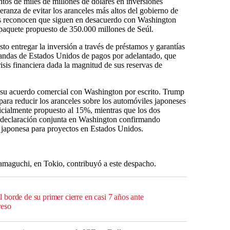
tos de miles de millones de dólares en inversiones
eranza de evitar los aranceles más altos del gobierno de
os reconocen que siguen en desacuerdo con Washington
l paquete propuesto de 350.000 millones de Seúl.
o entregar la inversión a través de préstamos y garantías
mandas de Estados Unidos de pagos por adelantado, que
risis financiera dada la magnitud de sus reservas de
o su acuerdo comercial con Washington por escrito. Trump
para reducir los aranceles sobre los automóviles japoneses
nicialmente propuesto al 15%, mientras que los dos
 declaración conjunta en Washington confirmando
 japonesa para proyectos en Estados Unidos.
amaguchi, en Tokio, contribuyó a este despacho.
borde de su primer cierre en casi 7 años ante
reso