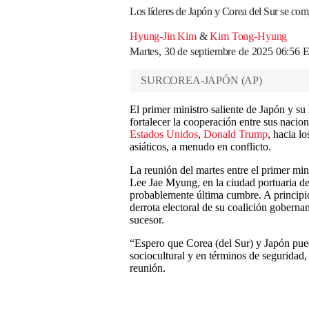
Los líderes de Japón y Corea del Sur se com
Hyung-Jin Kim
&
Kim Tong-Hyung
Martes, 30 de septiembre de 2025 06:56
SURCOREA-JAPÓN
(
AP
)
El primer ministro saliente de Japón y s
fortalecer la cooperación entre sus nacion
Estados Unidos
,
Donald Trump
, hacia l
asiáticos, a menudo en conflicto.
La reunión del martes entre el primer min
Lee Jae Myung, en la ciudad portuaria d
probablemente última cumbre. A principios 
derrota electoral de su coalición goberna
sucesor.
“Espero que Corea (del Sur) y Japón pue
sociocultural y en términos de seguridad, t
reunión.