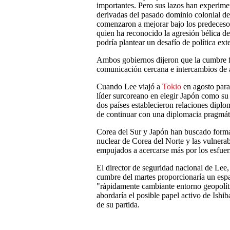
importantes. Pero sus lazos han experime
derivadas del pasado dominio colonial de
comenzaron a mejorar bajo los predecesore
quien ha reconocido la agresión bélica de
podría plantear un desafío de política ext
Ambos gobiernos dijeron que la cumbre f
comunicación cercana e intercambios de al
Cuando Lee viajó a
Tokio
en agosto para
líder surcoreano en elegir Japón como su
dos países establecieron relaciones diplo
de continuar con una diplomacia pragmátic
Corea del Sur y Japón han buscado formas
nuclear de Corea del Norte y las vulnera
empujados a acercarse más por los esfuer
El director de seguridad nacional de Lee,
cumbre del martes proporcionaría un espa
"rápidamente cambiante entorno geopolít
abordaría el posible papel activo de Ishib
de su partida.