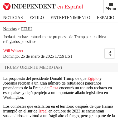
Removed from bookmarks
Menú
Close popover
Bookmark popover
NOTICIAS
ESTILO
ENTRETENIMIENTO
ESPACIO
DEPORTES
Noticias
EEUU
Jordania rechaza rotundamente propuesta de Trump para recibir a
refugiados palestinos
Will Weissert
Domingo, 26 de enero de 2025 17:59 EST
TRUMP-ORIENTE MEDIO
(
AP
)
La propuesta del presidente Donald Trump de que
Egipto
y
Jordania reciban a un gran número de refugiados palestinos
procedentes de la Franja de
Gaza
encontró un rotundo rechazo en
esos países y dejó perplejo a un importante aliado legislativo en
Washington.
Los combates que estallaron en el territorio después de que Hamás
irrumpió en el sur de
Israel
en octubre de 2023 se encuentran
suspendidos en virtud a un frágil alto el fuego, pero gran parte de la