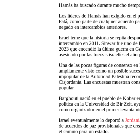
Hamás ha buscado durante mucho tiempo 
Los líderes de Hamás han exigido en el pa
Fatá, como parte de cualquier acuerdo par
negado en intercambios anteriores.
Israel teme que la historia se repita des
intercambio en 2011. Sinwar fue uno de lo
2023 que encendió la última guerra en Gaz
asesinado por las fuerzas israelíes el año
Una de las pocas figuras de consenso en l
ampliamente visto como un posible suces
impopular de la Autoridad Palestina reco
Cisjordania. Las encuestas muestran cons
popular.
Barghouti nació en el pueblo de Kobar en
política en la Universidad de Bir Zeit, ayu
como organizador en el primer levantamie
Israel eventualmente lo deportó a
Jordani
de acuerdos de paz provisionales que crea
el camino para un estado.