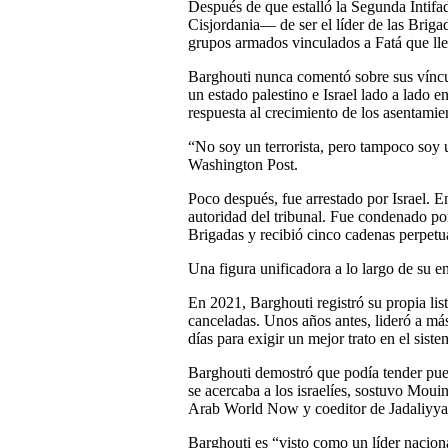
Después de que estalló la Segunda Intifa
Cisjordania— de ser el líder de las Briga
grupos armados vinculados a Fatá que llev
Barghouti nunca comentó sobre sus víncu
un estado palestino e Israel lado a lado e
respuesta al crecimiento de los asentamient
“No soy un terrorista, pero tampoco soy u
Washington Post.
Poco después, fue arrestado por Israel. E
autoridad del tribunal. Fue condenado por
Brigadas y recibió cinco cadenas perpetua
Una figura unificadora a lo largo de su 
En 2021, Barghouti registró su propia lis
canceladas. Unos años antes, lideró a má
días para exigir un mejor trato en el siste
Barghouti demostró que podía tender puent
se acercaba a los israelíes, sostuvo Mou
Arab World Now y coeditor de Jadaliyya, 
Barghouti es “visto como un líder nacional