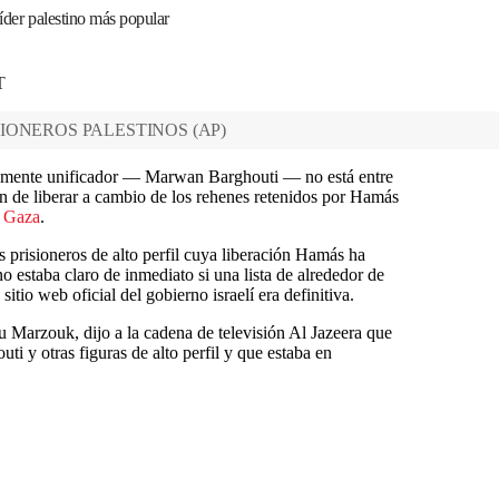
líder palestino más popular
T
SIONEROS PALESTINOS
(
AP
)
ialmente unificador — Marwan Barghouti — no está entre
ón de liberar a cambio de los rehenes retenidos por Hamás
n
Gaza
.
s prisioneros de alto perfil cuya liberación Hamás ha
estaba claro de inmediato si una lista de alrededor de
sitio web oficial del gobierno israelí era definitiva.
 Marzouk, dijo a la cadena de televisión Al Jazeera que
uti y otras figuras de alto perfil y que estaba en