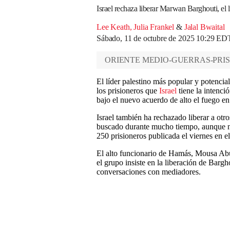
Israel rechaza liberar Marwan Barghouti, el 
Lee Keath
,
Julia Frankel
&
Jalal Bwaital
Sábado, 11 de octubre de 2025 10:29 ED
ORIENTE MEDIO-GUERRAS-PRI
El líder palestino más popular y potenc
los prisioneros que
Israel
tiene la intenci
bajo el nuevo acuerdo de alto el fuego e
Israel también ha rechazado liberar a otro
buscado durante mucho tiempo, aunque no 
250 prisioneros publicada el viernes en el 
El alto funcionario de Hamás, Mousa Abu
el grupo insiste en la liberación de Bargho
conversaciones con mediadores.