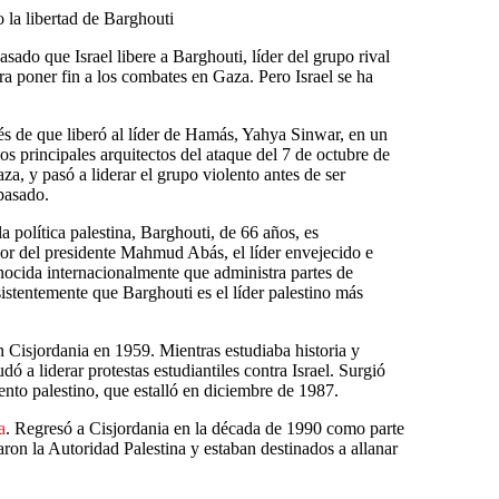
la libertad de Barghouti
sado que Israel libere a Barghouti, líder del grupo rival
a poner fin a los combates en Gaza. Pero Israel se ha
pués de que liberó al líder de Hamás, Yahya Sinwar, en un
s principales arquitectos del ataque del 7 de octubre de
a, y pasó a liderar el grupo violento antes de ser
 pasado.
a política palestina, Barghouti, de 66 años, es
or del presidente Mahmud Abás, el líder envejecido e
nocida internacionalmente que administra partes de
istentemente que Barghouti es el líder palestino más
 Cisjordania en 1959. Mientras estudiaba historia y
dó a liderar protestas estudiantiles contra Israel. Surgió
nto palestino, que estalló en diciembre de 1987.
a
. Regresó a Cisjordania en la década de 1990 como parte
ron la Autoridad Palestina y estaban destinados a allanar