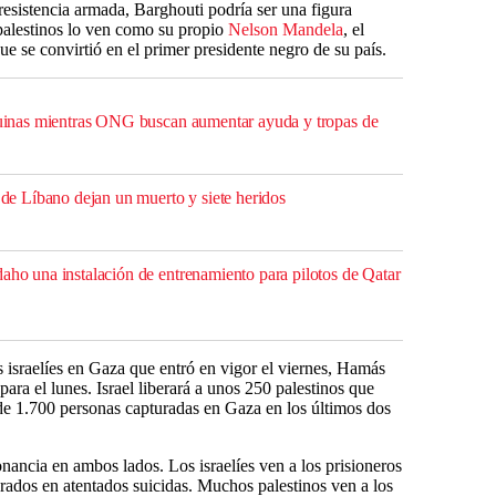
resistencia armada, Barghouti podría ser una figura
 palestinos lo ven como su propio
Nelson Mandela
, el
que se convirtió en el primer presidente negro de su país.
 ruinas mientras ONG buscan aumentar ayuda y tropas de
r de Líbano dejan un muerto y siete heridos
daho una instalación de entrenamiento para pilotos de Qatar
as israelíes en Gaza que entró en vigor el viernes, Hamás
para el lunes. Israel liberará a unos 250 palestinos que
e 1.700 personas capturadas en Gaza en los últimos dos
nancia en ambos lados. Los israelíes ven a los prisioneros
crados en atentados suicidas. Muchos palestinos ven a los