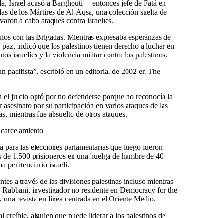
da, Israel acusó a Barghouti —entonces jefe de Fatá en
das de los Mártires de Al-Aqsa, una colección suelta de
aron a cabo ataques contra israelíes.
los con las Brigadas. Mientras expresaba esperanzas de
n paz, indicó que los palestinos tienen derecho a luchar en
os israelíes y la violencia militar contra los palestinos.
n pacifista”, escribió en un editorial de 2002 en The
n el juicio optó por no defenderse porque no reconocía la
 asesinato por su participación en varios ataques de las
s, mientras fue absuelto de otros ataques.
encarcelamiento
ta para las elecciones parlamentarias que luego fueron
s de 1.500 prisioneros en una huelga de hambre de 40
ma penitenciario israelí.
es a través de las divisiones palestinas incluso mientras
in Rabbani, investigador no residente en Democracy for the
una revista en línea centrada en el Oriente Medio.
 creíble, alguien que puede liderar a los palestinos de