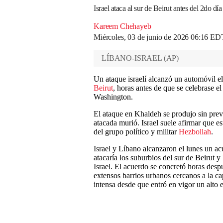
Israel ataca al sur de Beirut antes del 2do dí
Kareem Chehayeb
Miércoles, 03 de junio de 2026 06:16 ED
LÍBANO-ISRAEL
(
AP
)
Un ataque israelí alcanzó un automóvil el
Beirut
, horas antes de que se celebrase 
Washington.
El ataque en Khaldeh se produjo sin previ
atacada murió. Israel suele afirmar que e
del grupo político y militar
Hezbollah
.
Israel y Líbano alcanzaron el lunes un 
atacaría los suburbios del sur de Beirut y
Israel. El acuerdo se concretó horas desp
extensos barrios urbanos cercanos a la cap
intensa desde que entró en vigor un alto e