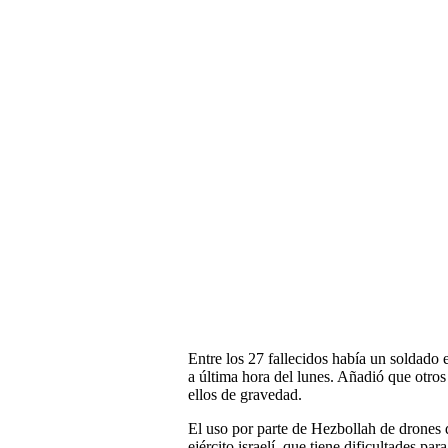
Entre los 27 fallecidos había un soldado e
a última hora del lunes. Añadió que otros 
ellos de gravedad.
El uso por parte de Hezbollah de drones de 
ejército israelí, que tiene dificultades par