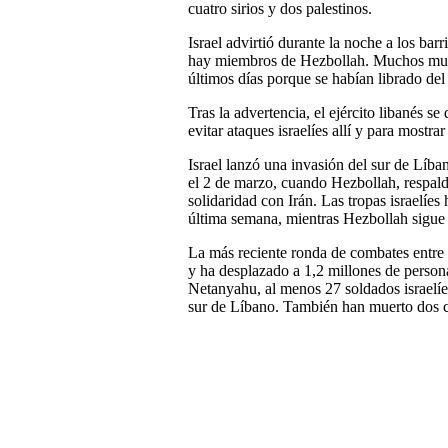
cuatro sirios y dos palestinos.
Israel advirtió durante la noche a los barr
hay miembros de Hezbollah. Muchos musu
últimos días porque se habían librado del
Tras la advertencia, el ejército libanés se
evitar ataques israelíes allí y para mostr
Israel lanzó una invasión del sur de Líba
el 2 de marzo, cuando Hezbollah, respalda
solidaridad con Irán. Las tropas israelí
última semana, mientras Hezbollah sigue
La más reciente ronda de combates entre
y ha desplazado a 1,2 millones de persona
Netanyahu, al menos 27 soldados israelíe
sur de Líbano. También han muerto dos civ