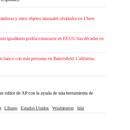
entaduras y otros objetos inusuales olvidados en Ubers
nio igualitario podría estancarse en EEUU tras décadas en
n banco con más personas en Bakersfield, California,
r un editor de AP con la ayuda de una herramienta de
t
Líbano
Estados Unidos
Washington
Irán
anyahu