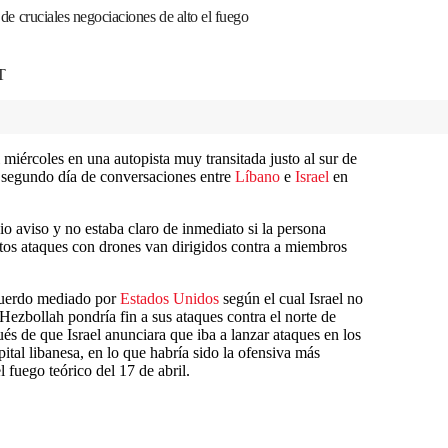
a de cruciales negociaciones de alto el fuego
T
 miércoles en una autopista muy transitada justo al sur de
el segundo día de conversaciones entre
Líbano
e
Israel
en
o aviso y no estaba claro de inmediato si la persona
stos ataques con drones van dirigidos contra a miembros
acuerdo mediado por
Estados Unidos
según el cual Israel no
 Hezbollah pondría fin a sus ataques contra el norte de
ués de que Israel anunciara que iba a lanzar ataques en los
ital libanesa, en lo que habría sido la ofensiva más
l fuego teórico del 17 de abril.