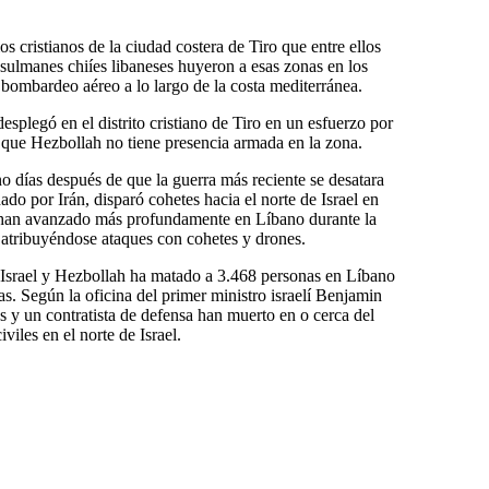
ios cristianos de la ciudad costera de Tiro que entre ellos
lmanes chiíes libaneses huyeron a esas zonas en los
 bombardeo aéreo a lo largo de la costa mediterránea.
 desplegó en el distrito cristiano de Tiro en un esfuerzo por
ar que Hezbollah no tiene presencia armada en la zona.
no días después de que la guerra más reciente se desatara
do por Irán, disparó cohetes hacia el norte de Israel en
es han avanzado más profundamente en Líbano durante la
 atribuyéndose ataques con cohetes y drones.
 Israel y Hezbollah ha matado a 3.468 personas en Líbano
s. Según la oficina del primer ministro israelí Benjamin
s y un contratista de defensa han muerto en o cerca del
iles en el norte de Israel.