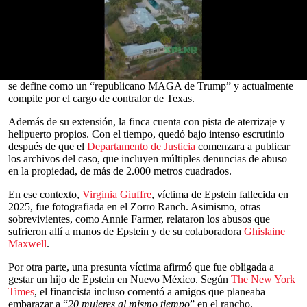
Zorro Ranch
de
Jeffrey Epstein
, en
Nuevo México
, donde se
distinguen salones imponentes y una decoración excéntrica.
El rancho, ubicado en un pequeño poblado a las afueras de Santa
Fe, fue adquirido en 1993 al exgobernador de Nuevo México
Bruce King. Tras la muerte de Epstein en 2019, la propiedad pasó
a manos del empresario y
político
texano Donald Huffines, quien
0
se define como un “republicano MAGA de Trump” y actualmente
seconds
compite por el cargo de contralor de Texas.
of
0
Además de su extensión, la finca cuenta con pista de aterrizaje y
seconds
helipuerto propios. Con el tiempo, quedó bajo intenso escrutinio
después de que el
Departamento de Justicia
comenzara a publicar
los archivos del caso, que incluyen múltiples denuncias de abuso
en la propiedad, de más de 2.000 metros cuadrados.
En ese contexto,
Virginia Giuffre
, víctima de Epstein fallecida en
2025, fue fotografiada en el Zorro Ranch. Asimismo, otras
sobrevivientes, como Annie Farmer, relataron los abusos que
sufrieron allí a manos de Epstein y de su colaboradora
Ghislaine
Maxwell
.
Por otra parte, una presunta víctima afirmó que fue obligada a
gestar un hijo de Epstein en Nuevo México. Según
The New York
Times
, el financista incluso comentó a amigos que planeaba
embarazar a “
20 mujeres al mismo tiempo
” en el rancho.