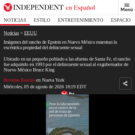
Removed from bookmarks
Menú
Close popover
Bookmark popover
NOTICIAS
ESTILO
ENTRETENIMIENTO
ESPACIO
DEPORTES
Noticias
EEUU
Imágenes del rancho de Epstein en Nuevo México muestran la
excéntrica propiedad del delincuente sexual
Ubicado en un pequeño poblado a las afueras de Santa Fe, el rancho
fue adquirido en 1993 por el delincuente sexual al exgobernador de
Nuevo México Bruce King
Brendan Rascius
en Nueva York
Miércoles, 05 de agosto de 2026 18:19 EDT
Tema relacionado: repaso de todos los detalles escalofriantes de la
isla privada de Epstein
Read in English
Fotos
difundidas
ofrecen una mirada poco habitual al interior del