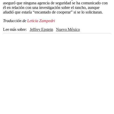
aseguró que ninguna agencia de seguridad se ha comunicado con
él en relación con una investigación sobre el rancho, aunque
añadió que estaría “encantado de cooperar” si se lo solicitaran.
Traducción de
Leticia Zampedri
Lee más sobre
Jeffrey Epstein
Nuevo México
Departamento de Justicia
Ghislaine Maxwell
Virginia Giuffre
Matt Gaetz