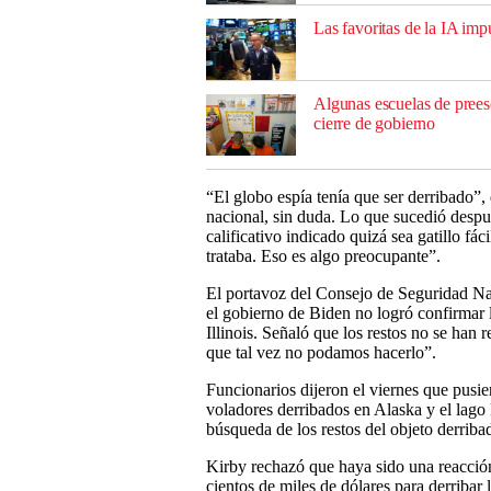
Las favoritas de la IA im
Algunas escuelas de prees
cierre de gobierno
“El globo espía tenía que ser derribado”,
nacional, sin duda. Lo que sucedió despu
calificativo indicado quizá sea gatillo fá
trataba. Eso es algo preocupante”.
El portavoz del Consejo de Seguridad Nac
el gobierno de Biden no logró confirmar l
Illinois. Señaló que los restos no se han
que tal vez no podamos hacerlo”.
Funcionarios dijeron el viernes que pusier
voladores derribados en Alaska y el lago
búsqueda de los restos del objeto derriba
Kirby rechazó que haya sido una reacción
cientos de miles de dólares para derriba