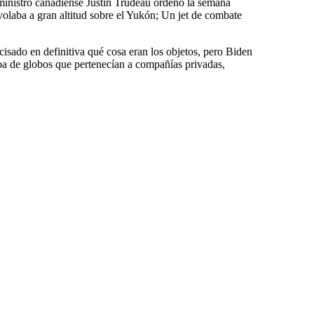
ministro canadiense Justin Trudeau ordenó la semana
volaba a gran altitud sobre el Yukón; Un jet de combate
isado en definitiva qué cosa eran los objetos, pero Biden
aba de globos que pertenecían a compañías privadas,