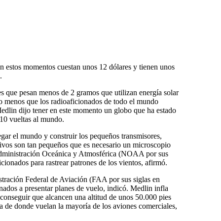
en estos momentos cuestan unos 12 dólares y tienen unos
.
es que pesan menos de 2 gramos que utilizan energía solar
o menos que los radioaficionados de todo el mundo
 Medlin dijo tener en este momento un globo que ha estado
 10 vueltas al mundo.
egar el mundo y construir los pequeños transmisores,
ivos son tan pequeños que es necesario un microscopio
Administración Oceánica y Atmosférica (NOAA por sus
ficionados para rastrear patrones de los vientos, afirmó.
stración Federal de Aviación (FAA por sus siglas en
ionados a presentar planes de vuelo, indicó. Medlin infla
 conseguir que alcancen una altitud de unos 50.000 pies
a de donde vuelan la mayoría de los aviones comerciales,