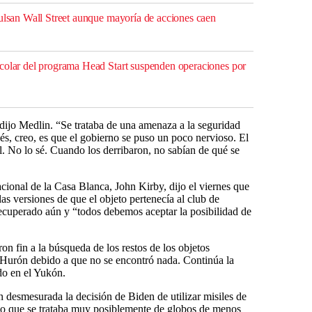
pulsan Wall Street aunque mayoría de acciones caen
colar del programa Head Start suspenden operaciones por
 dijo Medlin. “Se trataba de una amenaza a la seguridad
és, creo, es que el gobierno se puso un poco nervioso. El
cil. No lo sé. Cuando los derribaron, no sabían de qué se
ional de la Casa Blanca, John Kirby, dijo el viernes que
as versiones de que el objeto pertenecía al club de
 recuperado aún y “todos debemos aceptar la posibilidad de
on fin a la búsqueda de los restos de los objetos
 Hurón debido a que no se encontró nada. Continúa la
do en el Yukón.
 desmesurada la decisión de Biden de utilizar misiles de
r lo que se trataba muy posiblemente de globos de menos