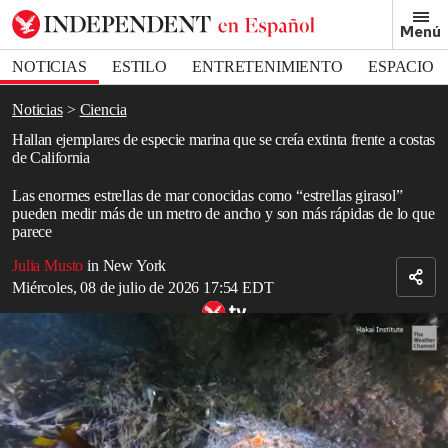
Removed from bookmarks
Menú
Close popover
Bookmark popover
NOTICIAS
ESTILO
ENTRETENIMIENTO
ESPACIO
DEPORTES
Noticias
Ciencia
Hallan ejemplares de especie marina que se creía extinta frente a costas
de California
Las enormes estrellas de mar conocidas como “estrellas girasol”
pueden medir más de un metro de ancho y son más rápidas de lo que
parece
Julia Musto
in New York
Miércoles, 08 de julio de 2026 17:54 EDT
Por fin se ha resuelto el misterio de la epidemia que acabó con la
vida de 6.000 millones de estrellas de mar
Read in English
Una extraña especie multicolor del océano
Pacífico
, que se creía