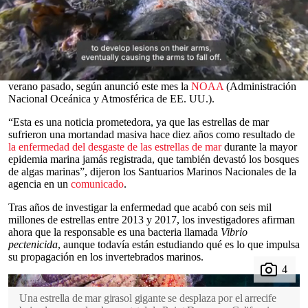
extinta
debido a una enfermedad devastadora, ha sido redescubierta
en las aguas del norte de
California
, EE. UU.
Científicos localizaron 18
estrellas de mar
conocidas como
“estrellas girasol” (una de las especies de estrellas de mar más
grandes de la Tierra, con una longitud de más de un metro), en las
aguas del Santuario Marino Nacional de Greater Farallones el
0
verano pasado, según anunció este mes la
NOAA
(Administración
seconds
Nacional Oceánica y Atmosférica de EE. UU.).
of
0
“Esta es una noticia prometedora, ya que las estrellas de mar
seconds
sufrieron una mortandad masiva hace diez años como resultado de
la enfermedad del desgaste de las estrellas de mar
durante la mayor
epidemia marina jamás registrada, que también devastó los bosques
de algas marinas”, dijeron los Santuarios Marinos Nacionales de la
agencia en un
comunicado
.
Tras años de investigar la enfermedad que acabó con seis mil
millones de estrellas entre 2013 y 2017, los investigadores afirman
ahora que la responsable es una bacteria llamada
Vibrio
pectenicida
, aunque todavía están estudiando qué es lo que impulsa
su propagación en los invertebrados marinos.
Una estrella de mar girasol gigante se desplaza por el arrecife