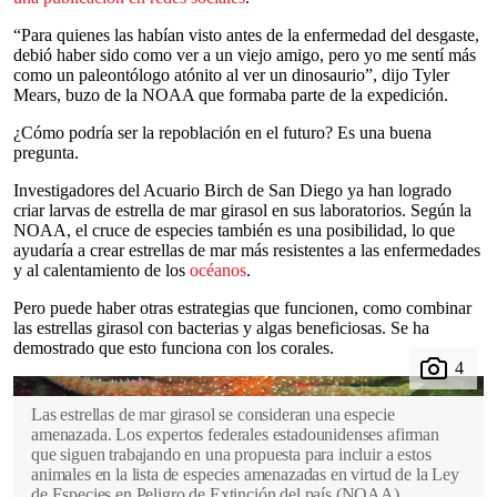
“Para quienes las habían visto antes de la enfermedad del desgaste,
debió haber sido como ver a un viejo amigo, pero yo me sentí más
como un paleontólogo atónito al ver un dinosaurio”, dijo Tyler
Mears, buzo de la NOAA que formaba parte de la expedición.
¿Cómo podría ser la repoblación en el futuro? Es una buena
pregunta.
Investigadores del Acuario Birch de San Diego ya han logrado
criar larvas de estrella de mar girasol en sus laboratorios. Según la
NOAA, el cruce de especies también es una posibilidad, lo que
ayudaría a crear estrellas de mar más resistentes a las enfermedades
y al calentamiento de los
océanos
.
Pero puede haber otras estrategias que funcionen, como combinar
las estrellas girasol con bacterias y algas beneficiosas. Se ha
demostrado que esto funciona con los corales.
Las estrellas de mar girasol se consideran una especie
amenazada. Los expertos federales estadounidenses afirman
que siguen trabajando en una propuesta para incluir a estos
animales en la lista de especies amenazadas en virtud de la Ley
de Especies en Peligro de Extinción del país
(
NOAA
)