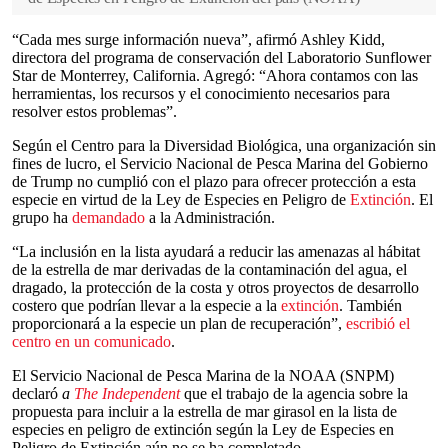
“Cada mes surge información nueva”, afirmó Ashley Kidd,
directora del programa de conservación del Laboratorio Sunflower
Star de Monterrey, California. Agregó: “Ahora contamos con las
herramientas, los recursos y el conocimiento necesarios para
resolver estos problemas”.
Según el Centro para la Diversidad Biológica, una organización sin
fines de lucro, el Servicio Nacional de Pesca Marina del Gobierno
de Trump no cumplió con el plazo para ofrecer protección a esta
especie en virtud de la Ley de Especies en Peligro de
Extinción
. El
grupo ha
demandado
a la Administración.
“La inclusión en la lista ayudará a reducir las amenazas al hábitat
de la estrella de mar derivadas de la contaminación del agua, el
dragado, la protección de la costa y otros proyectos de desarrollo
costero que podrían llevar a la especie a la
extinción
. También
proporcionará a la especie un plan de recuperación”,
escribió el
centro en un comunicado
.
El Servicio Nacional de Pesca Marina de la NOAA (SNPM)
declaró
a
The Independent
que el trabajo de la agencia sobre la
propuesta para incluir a la estrella de mar girasol en la lista de
especies en peligro de extinción según la Ley de Especies en
Peligro de Extinción aún no se ha completado.