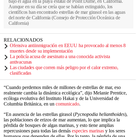
bajo el agua en la playa estatal de Point Dume, en California.
Aunque en su día se creía que se habían extinguido, los
científicos han encontrado estrellas de mar girasol en las aguas
del norte de California
(
Consejo de Protección Oceánica de
California
)
RELACIONADOS
Ofensiva antiinmigración en EEUU ha provocado al menos 8
muertes desde su implementación
La policía acusa de asesinato a una conocida activista
antivacunas
Las ciudades que corren más peligro por el calor extremo,
clasificadas
“Cuando perdemos miles de millones de estrellas de mar, eso
realmente cambia la dinámica ecológica”, dijo Melanie Prentice,
ecóloga evolutiva del Instituto Hakai y de la Universidad de
Columbia Británica, en un
comunicado
.
“En ausencia de las estrellas girasol (
Pycnopodia helianthoides
),
las poblaciones de erizos de mar aumentan, lo que implica la
pérdida de bosques de algas marinas, y esto tiene amplias
repercusiones para todas las demás
especies marinas
y los seres
humanos que dependen de ellas. Por lo tanto, la pérdida de una