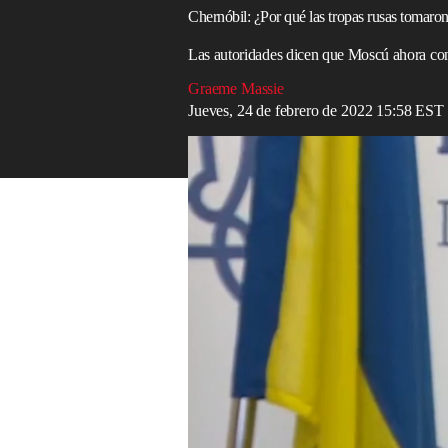
Chernóbil: ¿Por qué las tropas rusas tomaron 
Las autoridades dicen que Moscú ahora contr
Graeme Massie
Jueves, 24 de febrero de 2022 15:58 EST
Ukrainian ambassador warns about Russia
Read in English
Es el sitio del peor desastre nuclear en l
dicen que el área que rodea el reactor nu
El reactor de Chernóbil tuvo un infame c
a gran parte de
Europa
en una nube radia
En ese momento,
Ucrania
todavía era par
existido una zona de exclusión de 20 milla
cantidad muy peligrosa de material nuclea