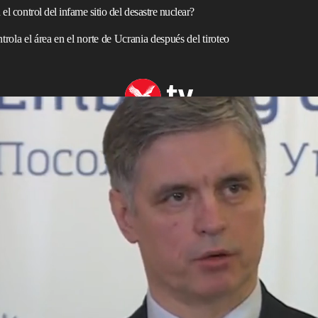
el control del infame sitio del desastre nuclear?
ola el área en el norte de Ucrania después del tiroteo
 capturing Chernobyl nuclear power plant
a historia del mundo y ahora los funcionarios ucranianos
clear de
Chernóbil
está bajo control ruso.
olapso en abril de 1986 durante una prueba, lo que cubrió
ctiva.
te de la Unión Soviética, y hasta el día de hoy había
s con alta protección alrededor del sitio, que sepulta una
r.