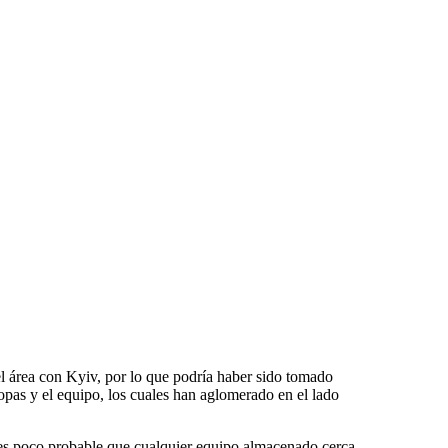
el área con Kyiv, por lo que podría haber sido tomado
opas y el equipo, los cuales han aglomerado en el lado
n es poco probable que cualquier equipo almacenado cerca