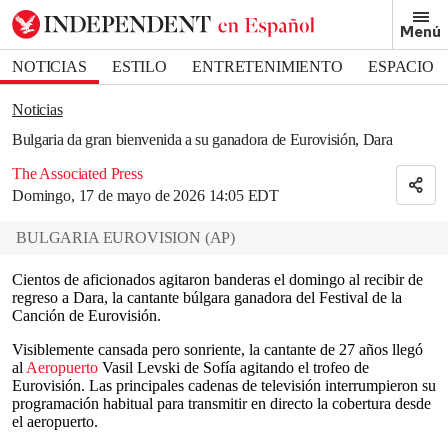
Removed from bookmarks
Menú
Close popover
Bookmark popover
NOTICIAS
ESTILO
ENTRETENIMIENTO
ESPACIO
DEPORTES
Noticias
Bulgaria da gran bienvenida a su ganadora de Eurovisión, Dara
The Associated Press
Domingo, 17 de mayo de 2026 14:05 EDT
BULGARIA EUROVISION
(
AP
)
Cientos de aficionados agitaron banderas el domingo al recibir de
regreso a Dara, la cantante búlgara ganadora del Festival de la
Canción de Eurovisión.
Visiblemente cansada pero sonriente, la cantante de 27 años llegó
al
Aeropuerto
Vasil Levski de Sofía agitando el trofeo de
Eurovisión. Las principales cadenas de televisión interrumpieron su
programación habitual para transmitir en directo la cobertura desde
el aeropuerto.