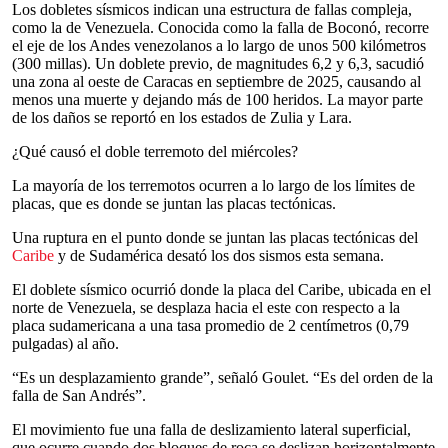
Los dobletes sísmicos indican una estructura de fallas compleja,
como la de Venezuela. Conocida como la falla de Boconó, recorre
el eje de los Andes venezolanos a lo largo de unos 500 kilómetros
(300 millas). Un doblete previo, de magnitudes 6,2 y 6,3, sacudió
una zona al oeste de Caracas en septiembre de 2025, causando al
menos una muerte y dejando más de 100 heridos. La mayor parte
de los daños se reportó en los estados de Zulia y Lara.
¿Qué causó el doble terremoto del miércoles?
La mayoría de los terremotos ocurren a lo largo de los límites de
placas, que es donde se juntan las placas tectónicas.
Una ruptura en el punto donde se juntan las placas tectónicas del
Caribe
y de Sudamérica desató los dos sismos esta semana.
El doblete sísmico ocurrió donde la placa del Caribe, ubicada en el
norte de Venezuela, se desplaza hacia el este con respecto a la
placa sudamericana a una tasa promedio de 2 centímetros (0,79
pulgadas) al año.
“Es un desplazamiento grande”, señaló Goulet. “Es del orden de la
falla de San Andrés”.
El movimiento fue una falla de deslizamiento lateral superficial,
que ocurre cuando dos bloques de roca se deslizan horizontalmente