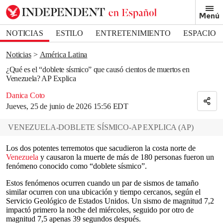
Removed from bookmarks
Menú
Close popover
Bookmark popover
NOTICIAS
ESTILO
ENTRETENIMIENTO
ESPACIO
DEPORTES
Noticias
América Latina
¿Qué es el “doblete sísmico” que causó cientos de muertos en
Venezuela? AP Explica
Danica Coto
Jueves, 25 de junio de 2026 15:56 EDT
VENEZUELA-DOBLETE SÍSMICO-AP EXPLICA
(
AP
)
Los dos potentes terremotos que sacudieron la costa norte de
Venezuela
y causaron la muerte de más de 180 personas fueron un
fenómeno conocido como “doblete sísmico”.
Estos fenómenos ocurren cuando un par de sismos de tamaño
similar ocurren con una ubicación y tiempo cercanos, según el
Servicio Geológico de Estados Unidos. Un sismo de magnitud 7,2
impactó primero la noche del miércoles, seguido por otro de
magnitud 7,5 apenas 39 segundos después.