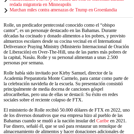
redada migratoria en Minneapolis
Marchan miles contra amenazas de Trump en Groenlandia
Rolle, un predicador pentecostal conocido como el “obispo
cantor”, es un personaje destacado en las Bahamas. Durante
décadas ha cocinado y donado alimentos a los pobres, y provisto
almuerzos escolares desde su cocina vecinal en el International
Deliverance Praying Ministry (Ministerio Internacional de Oración
de Liberación) en Over-The-Hill, una de las partes más pobres de
la capital, Nasáu. Rolle y su personal alimentan a unas 2.500
personas por semana.
Rolle había sido invitado por Kirby Samuel, director de la
Academia Preparatoria Monte Carmelo, para cantar como parte de
la celebración navideña de la escuela. Su presentación consistió
principalmente de media docena de canciones góspel
afrocaribeñas, pero una de ellas se destacó: Su éxito en redes
sociales sobre el reciente colapso de FTX.
El ministerio de Rolle recibió 50.000 dólares de FTX en 2022, uno
de los diversos donativos que esa empresa hizo al pueblo de las
Bahamas cuando se mudó a la nación insular del
Caribe
en 2021.
Fue dinero, señaló él, que se usó para restaurar un remolque de
almacenamiento de alimentos y hacer donaciones adicionales de