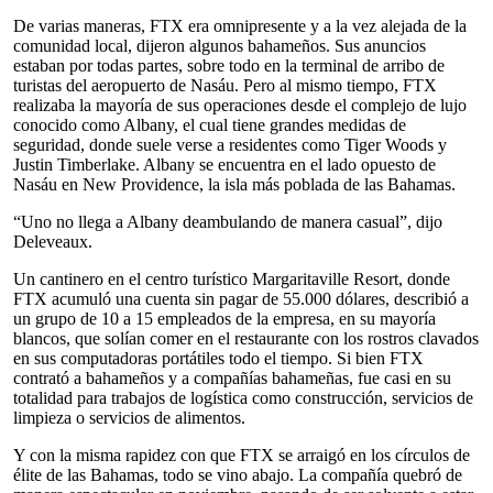
De varias maneras, FTX era omnipresente y a la vez alejada de la
comunidad local, dijeron algunos bahameños. Sus anuncios
estaban por todas partes, sobre todo en la terminal de arribo de
turistas del aeropuerto de Nasáu. Pero al mismo tiempo, FTX
realizaba la mayoría de sus operaciones desde el complejo de lujo
conocido como Albany, el cual tiene grandes medidas de
seguridad, donde suele verse a residentes como Tiger Woods y
Justin Timberlake. Albany se encuentra en el lado opuesto de
Nasáu en New Providence, la isla más poblada de las Bahamas.
“Uno no llega a Albany deambulando de manera casual”, dijo
Deleveaux.
Un cantinero en el centro turístico Margaritaville Resort, donde
FTX acumuló una cuenta sin pagar de 55.000 dólares, describió a
un grupo de 10 a 15 empleados de la empresa, en su mayoría
blancos, que solían comer en el restaurante con los rostros clavados
en sus computadoras portátiles todo el tiempo. Si bien FTX
contrató a bahameños y a compañías bahameñas, fue casi en su
totalidad para trabajos de logística como construcción, servicios de
limpieza o servicios de alimentos.
Y con la misma rapidez con que FTX se arraigó en los círculos de
élite de las Bahamas, todo se vino abajo. La compañía quebró de