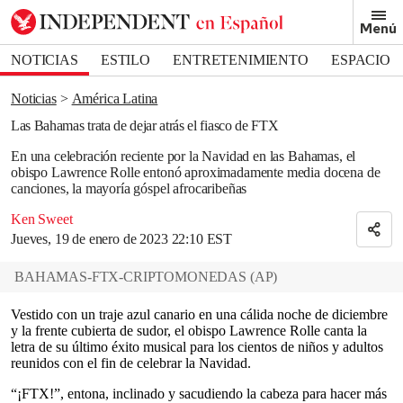
Removed from bookmarks
Menú
Close popover
Bookmark popover
NOTICIAS
ESTILO
ENTRETENIMIENTO
ESPACIO
DEPORTES
Noticias
América Latina
Las Bahamas trata de dejar atrás el fiasco de FTX
En una celebración reciente por la Navidad en las Bahamas, el
obispo Lawrence Rolle entonó aproximadamente media docena de
canciones, la mayoría góspel afrocaribeñas
Ken Sweet
Jueves, 19 de enero de 2023 22:10 EST
BAHAMAS-FTX-CRIPTOMONEDAS
(
AP
)
Vestido con un traje azul canario en una cálida noche de diciembre
y la frente cubierta de sudor, el obispo Lawrence Rolle canta la
letra de su último éxito musical para los cientos de niños y adultos
reunidos con el fin de celebrar la Navidad.
“¡FTX!”, entona, inclinado y sacudiendo la cabeza para hacer más