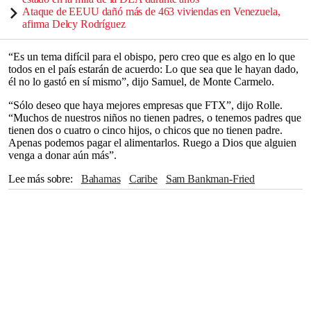
Ataque de EEUU dañó más de 463 viviendas en Venezuela,
afirma Delcy Rodríguez
“Es un tema difícil para el obispo, pero creo que es algo en lo que
todos en el país estarán de acuerdo: Lo que sea que le hayan dado,
él no lo gastó en sí mismo”, dijo Samuel, de Monte Carmelo.
“Sólo deseo que haya mejores empresas que FTX”, dijo Rolle.
“Muchos de nuestros niños no tienen padres, o tenemos padres que
tienen dos o cuatro o cinco hijos, o chicos que no tienen padre.
Apenas podemos pagar el alimentarlos. Ruego a Dios que alguien
venga a donar aún más”.
Lee más sobre
Bahamas
Caribe
Sam Bankman-Fried
Estados Unidos
Justin Timberlake
Tiger Woods
James Bond