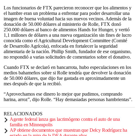
Los funcionarios de FTX parecieron reconocer que los alimentos y
el hambre eran un problema a enfrentar para poder desarrollar una
imagen de buena voluntad hacia sus nuevos vecinos. Además de la
donación de 50.000 dólares al ministerio de Rolle, FTX donó
250.000 dólares al banco de alimentos Hands for Hunger, y vertió
1,1 millones de dólares a una nueva organización sin fines de lucro
conocida como el Agricultural Development Committee (Comité
de Desarrollo Agrícola), enfocada en fortalecer la seguridad
alimentaria de la nación. Phillip Smith, fundador de ese organismo,
no respondió a varias solicitudes de comentarios sobre el donativo.
Cuando FTX se declaró en bancarrota, hubo especulaciones en los
medios bahameños sobre si Rolle tendría que devolver la donación
de 50.000 dólares, que dijo fue gastada en aproximadamente un
mes después de que la recibió.
“Aprovechamos ese dinero lo mejor que pudimos, comprando
harina, arroz”, dijo Rolle. “Hay demasiadas personas hambrientas”.
RELACIONADOS
Agente federal lanza gas lacrimógeno contra el auto de una
familia en Minneapolis
AP obtiene documentos que muestran que Delcy Rodríguez ha
estado en la mira de la DEA durante años