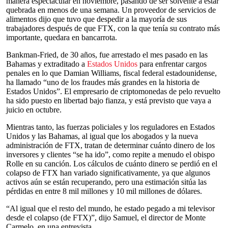
manera espectacular en noviembre, pasando de ser solvente a estar
quebrada en menos de una semana. Un proveedor de servicios de
alimentos dijo que tuvo que despedir a la mayoría de sus
trabajadores después de que FTX, con la que tenía su contrato más
importante, quedara en bancarrota.
Bankman-Fried, de 30 años, fue arrestado el mes pasado en las
Bahamas y extraditado a
Estados Unidos
para enfrentar cargos
penales en lo que Damian Williams, fiscal federal estadounidense,
ha llamado “uno de los fraudes más grandes en la historia de
Estados Unidos”. El empresario de criptomonedas de pelo revuelto
ha sido puesto en libertad bajo fianza, y está previsto que vaya a
juicio en octubre.
Mientras tanto, las fuerzas policiales y los reguladores en Estados
Unidos y las Bahamas, al igual que los abogados y la nueva
administración de FTX, tratan de determinar cuánto dinero de los
inversores y clientes “se ha ido”, como repite a menudo el obispo
Rolle en su canción. Los cálculos de cuánto dinero se perdió en el
colapso de FTX han variado significativamente, ya que algunos
activos aún se están recuperando, pero una estimación sitúa las
pérdidas en entre 8 mil millones y 10 mil millones de dólares.
“Al igual que el resto del mundo, he estado pegado a mi televisor
desde el colapso (de FTX)”, dijo Samuel, el director de Monte
Carmelo, en una entrevista.