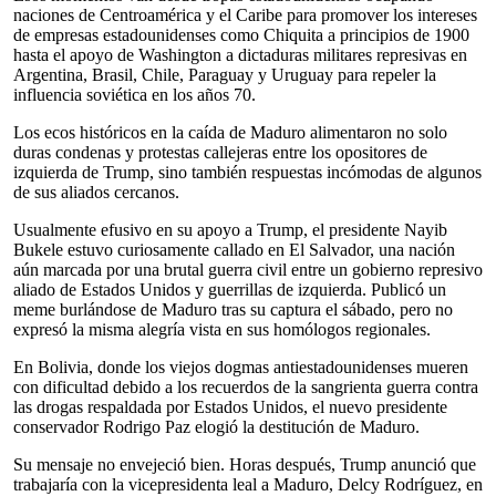
naciones de Centroamérica y el Caribe para promover los intereses
de empresas estadounidenses como Chiquita a principios de 1900
hasta el apoyo de Washington a dictaduras militares represivas en
Argentina, Brasil, Chile, Paraguay y Uruguay para repeler la
influencia soviética en los años 70.
Los ecos históricos en la caída de Maduro alimentaron no solo
duras condenas y protestas callejeras entre los opositores de
izquierda de Trump, sino también respuestas incómodas de algunos
de sus aliados cercanos.
Usualmente efusivo en su apoyo a Trump, el presidente Nayib
Bukele estuvo curiosamente callado en El Salvador, una nación
aún marcada por una brutal guerra civil entre un gobierno represivo
aliado de Estados Unidos y guerrillas de izquierda. Publicó un
meme burlándose de Maduro tras su captura el sábado, pero no
expresó la misma alegría vista en sus homólogos regionales.
En Bolivia, donde los viejos dogmas antiestadounidenses mueren
con dificultad debido a los recuerdos de la sangrienta guerra contra
las drogas respaldada por Estados Unidos, el nuevo presidente
conservador Rodrigo Paz elogió la destitución de Maduro.
Su mensaje no envejeció bien. Horas después, Trump anunció que
trabajaría con la vicepresidenta leal a Maduro, Delcy Rodríguez, en