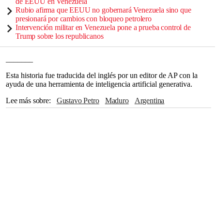
de EEUU en Venezuela
Rubio afirma que EEUU no gobernará Venezuela sino que
presionará por cambios con bloqueo petrolero
Intervención militar en Venezuela pone a prueba control de
Trump sobre los republicanos
_______
Esta historia fue traducida del inglés por un editor de AP con la
ayuda de una herramienta de inteligencia artificial generativa.
Lee más sobre
Gustavo Petro
Maduro
Argentina
Washington
DEA
México
Caracas
América Latina
Ciudad de México
Nueva York
Honduras
Caribe
Golfo de México
Javier Milei
China
Rusia
Hugo Chávez
COLOMBIA
Gabriel Boric
Claudia Sheinbaum