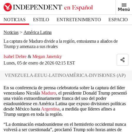
Removed from bookmarks
Menú
Close popover
Bookmark popover
NOTICIAS
ESTILO
ENTRETENIMIENTO
ESPACIO
DEPORTES
Noticias
América Latina
La captura de Maduro divide a la región, entusiasma a aliados de
Trump y amenaza a sus rivales
Isabel Debre
&
Megan Janetsky
Lunes, 05 de enero de 2026 02:15 EST
VENEZUELA-EEUU-LATINOAMÉRICA-DIVISIONES
(
AP
)
En su conferencia de prensa celebratoria sobre la captura del líder
venezolano Nicolás
Maduro
, el presidente Donald Trump presentó
una visión extraordinariamente franca del uso del poder
estadounidense en América Latina que expuso divisiones políticas
desde México hasta
Argentina
, a medida que líderes afines a
Trump surgen en toda la región.
“La dominación estadounidense en el hemisferio occidental nunca
volverá a ser cuestionada”, proclamó Trump solo horas antes de