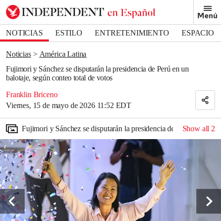
Removed from bookmarks
Menú
Close popover
Bookmark popover
NOTICIAS
ESTILO
ENTRETENIMIENTO
ESPACIO
DEPORTES
Noticias
América Latina
Fujimori y Sánchez se disputarán la presidencia de Perú en un
balotaje, según conteo total de votos
Franklin Briceno
Viernes, 15 de mayo de 2026 11:52 EDT
Fujimori y Sánchez se disputarán la presidencia de Perú en un bal
Show all
2