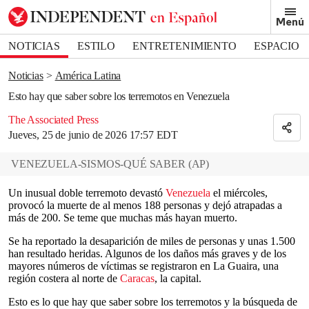
Removed from bookmarks
Menú
Close popover
Bookmark popover
NOTICIAS
ESTILO
ENTRETENIMIENTO
ESPACIO
DEPORTES
Noticias
América Latina
Esto hay que saber sobre los terremotos en Venezuela
The Associated Press
Jueves, 25 de junio de 2026 17:57 EDT
VENEZUELA-SISMOS-QUÉ SABER
(
AP
)
Un inusual doble terremoto devastó
Venezuela
el miércoles,
provocó la muerte de al menos 188 personas y dejó atrapadas a
más de 200. Se teme que muchas más hayan muerto.
Se ha reportado la desaparición de miles de personas y unas 1.500
han resultado heridas. Algunos de los daños más graves y de los
mayores números de víctimas se registraron en La Guaira, una
región costera al norte de
Caracas
, la capital.
Esto es lo que hay que saber sobre los terremotos y la búsqueda de