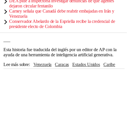
DEA pide a inspectoría investigar denuncias de que agentes
dejaron circular fentanilo
Carney señala que Canadá debe reabrir embajadas en Irán y
Venezuela
Conservador Abelardo de la Espriella recibe la credencial de
presidente electo de Colombia
___
Esta historia fue traducida del inglés por un editor de AP con la
ayuda de una herramienta de inteligencia artificial generativa.
Lee más sobre
Venezuela
Caracas
Estados Unidos
Caribe
Naciones Unidas
Sudamérica
Daños
Florida
NICOLÁS MADURO
Qatar
México
Texas
Utah
Nueva York