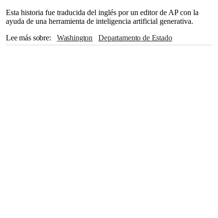
Esta historia fue traducida del inglés por un editor de AP con la
ayuda de una herramienta de inteligencia artificial generativa.
Lee más sobre
Washington
Departamento de Estado
Venezuela
América Latina
Donald Trump
CIA
Argentina
Cuba
NICOLÁS MADURO
Claudia Sheinbaum
Chihuahua
Ciudad de México
Nueva York
San Francisco
The Associated Press
Phoenix
Houston