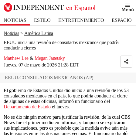
Removed from bookmarks
Menú
Close popover
Bookmark popover
NOTICIAS
ESTILO
ENTRETENIMIENTO
ESPACIO
DEPORTES
Noticias
América Latina
EEUU inicia una revisión de consulados mexicanos que podría
conducir a cierres
Matthew Lee
&
Megan Janetsky
Jueves, 07 de mayo de 2026 21:28 EDT
EEUU-CONSULADOS MEXICANOS
(
AP
)
El gobierno de Estados Unidos dio inicio a una revisión de los 53
consulados mexicanos en el país, lo que podría conducir al cierre
de algunas de estas oficinas, informó un funcionario del
Departamento de Estado
el jueves.
No se dio ningún motivo para justificar la revisión, de la cual CBS
News fue el primer medio en informar, y tampoco se explicaron
sus implicaciones, pero es probable que la medida avive aún más
las tensiones entre las dos naciones vecinas. El funcionario habló