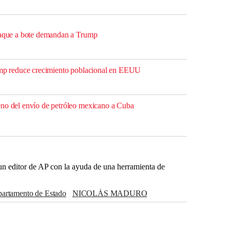
ataque a bote demandan a Trump
rump reduce crecimiento poblacional en EEUU
eno del envío de petróleo mexicano a Cuba
r un editor de AP con la ayuda de una herramienta de
epartamento de Estado
NICOLÁS MADURO
nald Trump
Capitolio
Marco Rubio
COLOMBIA