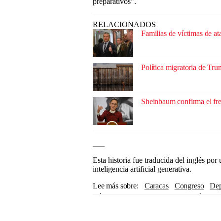
preparativos”.
RELACIONADOS
Familias de víctimas de 
Política migratoria de T
Sheinbaum confirma el fr
___
Esta historia fue traducida del inglés po
inteligencia artificial generativa.
Lee más sobre
Caracas
Congreso
D
Cámara de Representantes
Bogotá
Do