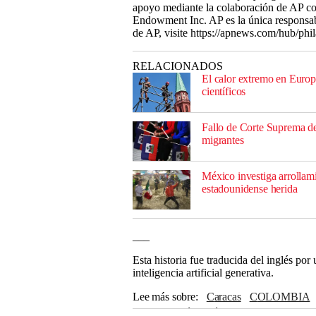
apoyo mediante la colaboración de AP co
Endowment Inc. AP es la única responsable
de AP, visite https://apnews.com/hub/phi
RELACIONADOS
El calor extremo en Europa
científicos
Fallo de Corte Suprema de 
migrantes
México investiga arrollam
estadounidense herida
___
Esta historia fue traducida del inglés po
inteligencia artificial generativa.
Lee más sobre
Caracas
COLOMBIA
Siria
Turquía
México
Costa Rica
A