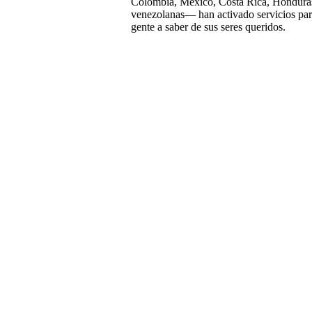
Colombia, México, Costa Rica, Hondura
venezolanas— han activado servicios para 
gente a saber de sus seres queridos.