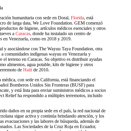
la
ación humanitaria con sede en Doral,
Florida
, está
lucro de larga data, We Love Foundation. GEM comenzó
roductos de higiene, artículos médicos esenciales y otros
 jueves a
Caracas
, donde ha instalado un centro de
es en Venezuela, como en 2018 y 2019.
l y asociándose con The Wayuu Taya Foundation, otra
ya a comunidades indígenas wayuu en Venezuela y
 el terreno en Caracas. Su objetivo es distribuir ayudas
como alimentos, agua potable, kits de higiene y otros
 terremoto de
Haití
de 2010.
a médica, con sede en California, está financiando el
español Bomberos Unidos Sin Fronteras (BUSF) para
cate, y está lista para enviar suministros médicos a socios
ect Relief ha respondido a múltiples terremotos, incluido
rido daños en su propia sede en el país, la red nacional de
ezolana sigue activa y continúa brindando atención, y los
las evacuaciones y las labores de búsqueda, además de
ionados. Las Sociedades de la Cruz Roja en Ecuador,