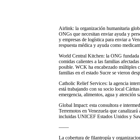
Airlink: la organización humanitaria global
ONGs que necesitan enviar ayuda y perso
y empresas de logística para enviar a Ve
respuesta médica y ayuda como medicamen
World Central Kitchen: la ONG fundada p
comidas calientes a las familias afectadas
posible. WCK ha encabezado múltiples c
familias en el estado Sucre se vieron des
Catholic Relief Services: la agencia inter
está trabajando con su socio local Cárita
emergencia, alimentos, agua y atención san
Global Impact: esta consultora e intermed
Terremotos en Venezuela que canalizará a
incluidas UNICEF Estados Unidos y Save
——
La cobertura de filantropía y organizacio