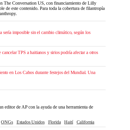
n The Conversation US, con financiamiento de Lilly
 de este contenido. Para toda la cobertura de filantropía
lanthropy.
 sería imposible sin el cambio climático, según los
cancelar TPS a haitianos y sirios podría afectar a otros
iento en Los Cabos durante festejos del Mundial. Una
r un editor de AP con la ayuda de una herramienta de
ONGs
Estados Unidos
Florida
Haití
California
rgentina
The Associated Press