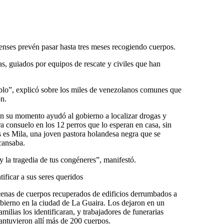
renses prevén pasar hasta tres meses recogiendo cuerpos.
as, guiados por equipos de rescate y civiles que han
blo”, explicó sobre los miles de venezolanos comunes que
n.
en su momento ayudó al gobierno a localizar drogas y
a consuelo en los 12 perros que lo esperan en casa, sin
s es Mila, una joven pastora holandesa negra que se
scansaba.
y la tragedia de tus congéneres”, manifestó.
tificar a sus seres queridos
cenas de cuerpos recuperados de edificios derrumbados a
obierno en la ciudad de La Guaira. Los dejaron en un
milias los identificaran, y trabajadores de funerarias
ntuvieron allí más de 200 cuerpos.