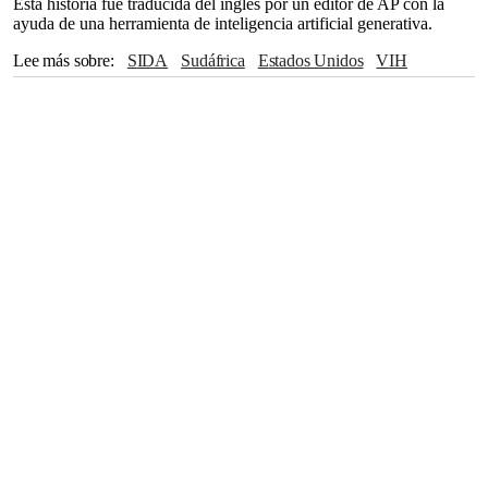
Esta historia fue traducida del inglés por un editor de AP con la
ayuda de una herramienta de inteligencia artificial generativa.
Lee más sobre
SIDA
Sudáfrica
Estados Unidos
VIH
The Associated Press
Investigación
Uganda
Donald Trump
África