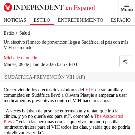
Removed from bookmarks
Menú
Close popover
Bookmark popover
NOTICIAS
ESTILO
ENTRETENIMIENTO
ESPACIO
DEPORTES
Estilo
Salud
Un efectivo fármaco de prevención llega a Sudáfrica, el país con más
VIH del mundo
Michelle Gumede
Martes, 09 de junio de 2026 03:57 EDT
SUDÁFRICA-PREVENCIÓN VIH
(
AP
)
Crecer viendo los efectos devastadores del
VIH
en su familia y
comunidad en Sudáfrica llevó a Olwam Plaatjie a empezar a usar
medicamentos preventivos contra el VIH hace tres años.
“A veces bajaban de peso, se enfermaban y tenían que ir a la
clínica, y yo no quería eso para mí”, comentó a
The Associated
Press
. “Veía a las personas con las que vivo tomando pastillas
(antirretrovirales) para el VIH todos los días, y sabía que no podría
sobrellevar esa vida”.