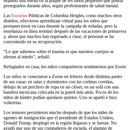
dejando una huella en la psique de los niños pequeños que podría
perseguirlos durante años, según profesionales de salud mental.
Las
Escuelas
Públicas de Columbia Heights, como muchos otros
distritos, ofrecieron aprendizaje virtual para los niños que
permanecieron en casa durante la campaña de redadas, pero la
enseñanza en línea terminó después de las vacaciones de primavera
y, ahora que muchos han regresado a clase, el personal se ha
concentrado en su recuperación.
“Lo que sabemos sobre el trauma es que nuestros cuerpos se
aferran al miedo”, señaló.
Refugiados en casa, los niños compartieron sentimientos por Zoom
Los niños se conectaron a Zoom en febrero desde distintas partes
de sus casas: en salas y dormitorios con las cortinas corridas,
debajo de un perchero de ropa en un clóset, en un sofá con una
bandera mexicana colocada en la pared más atrás. Pocos de los
niños de kínder podían quedarse quietos. Uno se apartó e hizo
volteretas.
Los temores persistieron mucho después de que los miles de
agentes de inmigración que el presidente de Estados Unidos,
Donald Trump, desplegó en la región llegaran y se fueran. No
ayudó que uno de sus compañeros de escuela, el alumno de