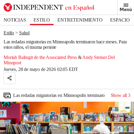
Removed from bookmarks
Menú
Close popover
Bookmark popover
NOTICIAS
ESTILO
ENTRETENIMIENTO
ESPACIO
DEPORTES
Estilo
Salud
Las redadas migratorias en Minneapolis terminaron hace meses. Para
estos niños, el trauma persiste
Moriah Balingit de the Associated Press
&
Andy Steiner Del
Minnpost
Jueves, 28 de mayo de 2026 02:05 EDT
Las redadas migratorias en Minneapolis terminaron hace meses. Par
Show all
3