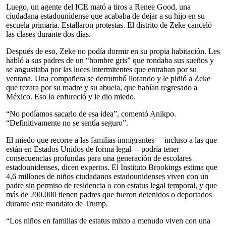
Luego, un agente del ICE mató a tiros a Renee Good, una
ciudadana estadounidense que acababa de dejar a su hijo en su
escuela primaria. Estallaron protestas. El distrito de Zeke canceló
las clases durante dos días.
Después de eso, Zeke no podía dormir en su propia habitación. Les
habló a sus padres de un “hombre gris” que rondaba sus sueños y
se angustiaba por las luces intermitentes que entraban por su
ventana. Una compañera se derrumbó llorando y le pidió a Zeke
que rezara por su madre y su abuela, que habían regresado a
México. Eso lo enfureció y le dio miedo.
“No podíamos sacarlo de esa idea”, comentó Anikpo.
“Definitivamente no se sentía seguro”.
El miedo que recorre a las familias inmigrantes —incluso a las que
están en Estados Unidos de forma legal— podría tener
consecuencias profundas para una generación de escolares
estadounidenses, dicen expertos. El Instituto Brookings estima que
4,6 millones de niños ciudadanos estadounidenses viven con un
padre sin permiso de residencia o con estatus legal temporal, y que
más de 200.000 tienen padres que fueron detenidos o deportados
durante este mandato de Trump.
“Los niños en familias de estatus mixto a menudo viven con una