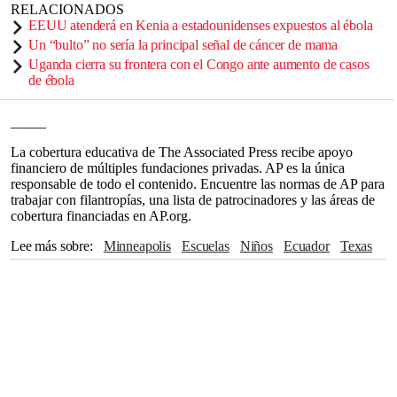
RELACIONADOS
EEUU atenderá en Kenia a estadounidenses expuestos al ébola
Un “bulto” no sería la principal señal de cáncer de mama
Uganda cierra su frontera con el Congo ante aumento de casos
de ébola
_____
La cobertura educativa de The Associated Press recibe apoyo
financiero de múltiples fundaciones privadas. AP es la única
responsable de todo el contenido. Encuentre las normas de AP para
trabajar con filantropías, una lista de patrocinadores y las áreas de
cobertura financiadas en AP.org.
Lee más sobre
Minneapolis
Escuelas
Niños
Ecuador
Texas
Washington
México