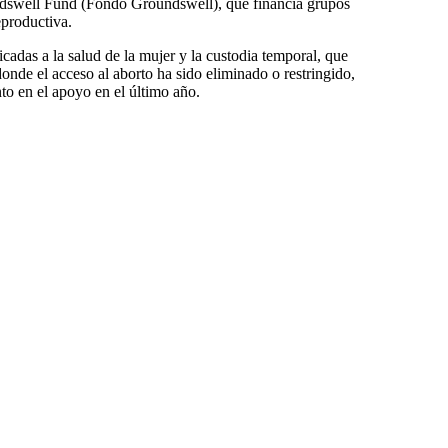
dswell Fund (Fondo Groundswell), que financia grupos
eproductiva.
icadas a la salud de la mujer y la custodia temporal, que
de el acceso al aborto ha sido eliminado o restringido,
o en el apoyo en el último año.