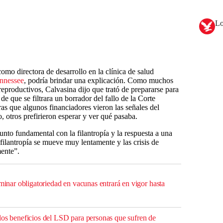
Lo
omo directora de desarrollo en la clínica de salud
nnessee
, podría brindar una explicación. Como muchos
reproductivos, Calvasina dijo que trató de prepararse para
de que se filtrara un borrador del fallo de la Corte
s que algunos financiadores vieron las señales del
 otros prefirieron esperar y ver qué pasaba.
nto fundamental con la filantropía y la respuesta a una
filantropía se mueve muy lentamente y las crisis de
ente”.
iminar obligatoriedad en vacunas entrará en vigor hasta
los beneficios del LSD para personas que sufren de