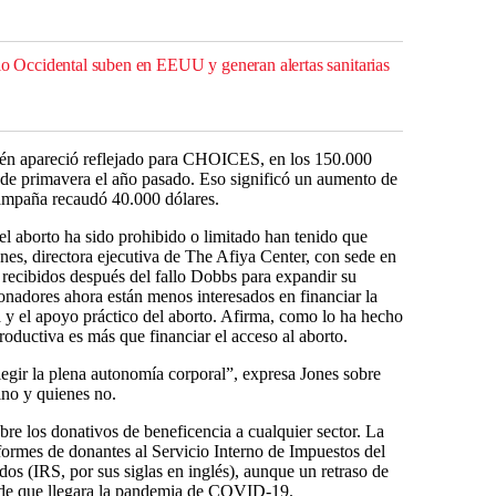
ilo Occidental suben en EEUU y generan alertas sanitarias
ién apareció reflejado para CHOICES, en los 150.000
 de primavera el año pasado. Eso significó un aumento de
campaña recaudó 40.000 dólares.
el aborto ha sido prohibido o limitado han tenido que
nes, directora ejecutiva de The Afiya Center, con sede en
s recibidos después del fallo Dobbs para expandir su
onadores ahora están menos interesados en financiar la
a y el apoyo práctico del aborto. Afirma, como lo ha hecho
productiva es más que financiar el acceso al aborto.
legir la plena autonomía corporal”, expresa Jones sobre
ino y quienes no.
obre los donativos de beneficencia a cualquier sector. La
formes de donantes al Servicio Interno de Impuestos del
s (IRS, por sus siglas en inglés), aunque un retraso de
s de que llegara la pandemia de COVID-19.