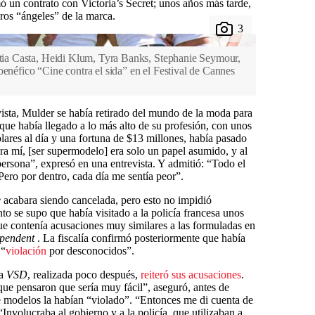
ó un contrato con Victoria’s Secret; unos años más tarde,
ros “ángeles” de la marca.
titia Casta, Heidi Klum, Tyra Banks, Stephanie Seymour,
benéfico “Cine contra el sida” en el Festival de Cannes
ista, Mulder se había retirado del mundo de la moda para
que había llegado a lo más alto de su profesión, con unos
ares al día y una fortuna de $13 millones, había pasado
ra mí, [ser supermodelo] era solo un papel asumido, y al
persona”, expresó en una entrevista. Y admitió: “Todo el
Pero por dentro, cada día me sentía peor”.
e
acabara siendo cancelada, pero esto no impidió
o se supo que había visitado a la policía francesa unos
que contenía acusaciones muy similares a las formuladas en
ependent
. La fiscalía confirmó posteriormente que había
 “
violación
por desconocidos”.
sa
VSD
, realizada poco después,
reiteró sus acusaciones
.
que pensaron que sería muy fácil”, aseguró, antes de
e modelos la habían “violado”. “Entonces me di cuenta de
Involucraba al gobierno y a la policía, que utilizaban a