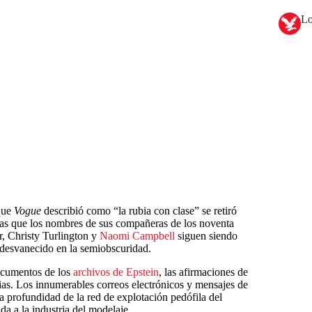
Lo
 que
Vogue
describió como “la rubia con clase” se retiró
ras que los nombres de sus compañeras de los noventa
, Christy Turlington y
Naomi Campbell
siguen siendo
 desvanecido en la semiobscuridad.
documentos de los
archivos de Epstein
, las afirmaciones de
as. Los innumerables correos electrónicos y mensajes de
a profundidad de la red de explotación pedófila del
da a la industria del modelaje.