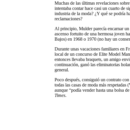
Muchas de las últimas revelaciones sobre
intentaba contar hace casi un cuarto de si
industria de la moda? ¿Y qué se podría h
reclamaciones?
Al principio, Mulder parecía encarnar un 
ascenso fortuito de una hermosa joven ha
Bajos) en 1968 o 1970 (no hay un consens
Durante unas vacaciones familiares en F
local de un concurso de Elite Model Mana
entonces llevaba braquets, un amigo envió
continuación, ganó las eliminatorias hol
general.
Poco después, consiguió un contrato con l
todas las casas de moda más respetadas (
aunque “podía vender hasta una bolsa de
Times
.