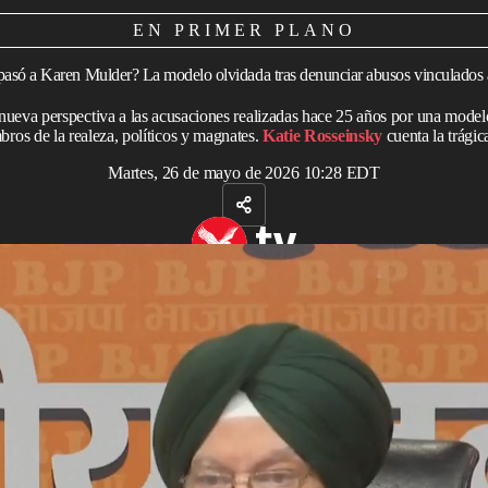
EN PRIMER PLANO
pasó a Karen Mulder? La modelo olvidada tras denunciar abusos vinculados 
nueva perspectiva a las acusaciones realizadas hace 25 años por una mod
ros de la realeza, políticos y magnates.
Katie Rosseinsky
cuenta la trágica
Martes, 26 de mayo de 2026 10:28 EDT
ras en el poder
la supermodelo holandesa Karen Mulder concedió una
ón francesa. Rubia, elegante y llamativa, Mulder fue portada
lo largo de su carrera y era apodada la “Barbie de la vida
 muñeca. Su charla con el presentador Thierry Ardisson,
a
Tout le monde en parle
, debió haber sido una
ivertida sobre su último emprendimiento, cambiar la
moda
cedió fue mucho más oscuro.