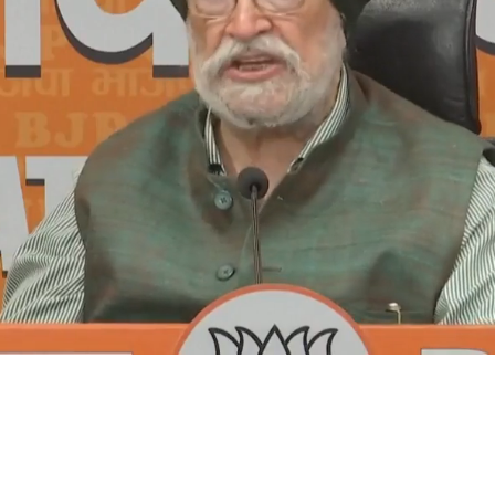
na serie de terribles acusaciones al afirmar que había
el modelaje, miembros de la realeza europea, políticos y
interrumpir a la
modelo
, que entonces tenía poco más de
deraron tan devastadoras y potencialmente difamatorias que
decía entonces un informe de
The Independent
. Se cree que
stable. A fin de cuentas, hizo la denuncia más de 15 años
tonces, las mujeres que lanzaban acusaciones de
abuso
a
s casos, ignoradas, y en el peor, estigmatizadas y
ductor calificó su arrebato de “delirio paranoico” y dijo
gico extremadamente perturbado”. En declaraciones
s problemas con las drogas, mientras que otras noticias se
ística,
al aludir
a un “ataque de nervios”.