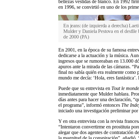
bellezas vestidas de blanco. En 1992 firm
en 1996, se convirtió en uno de los prime
En jeans: (de izquierda a derecha) Lae
Mulder y Daniela Pestova en el desfile 
de 2000
(
PA
)
En 2001, en la época de su famosa entrev
dedicarse a la actuación y la música. Aun
ingresos que se rumoreaban en 13.000 dól
apuros ante la mirada de las cámaras. “Pa
final no sabía quién era realmente como 
mundo me decía: ‘Hola, eres fantástica’. 
Puede que su entrevista en
Tout le mond
inmediatamente que Mulder hablara. Pront
días antes para hacer una declaración, “
el programa”, informó entonces
The Ind
iniciado una investigación preliminar por
Y en otra entrevista con la revista france
“Intentaron convertirme en prostituta por
alegar que dos agentes de contratación d
la magnitud de la conspiración”, añadió. “