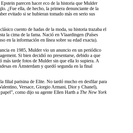
 Epstein parecen hacer eco de la historia que Mulder
glo. ¿Fue ella, de hecho, la primera denunciante de la
aber evitado si se hubieran tomado más en serio sus
clásico cuento de hadas de la moda, su historia trazaba el
sta la cima de la fama. Nació en Vlaardingen (Países
o en la información en línea sobre su edad exacta).
rancia en 1985, Mulder vio un anuncio en un periódico
gement. Si bien decidió no presentarse, debido a que
 más tarde fotos de Mulder sin que ella lo supiera. A
andesas en Ámsterdam y quedó segunda en la final
a filial parisina de Elite. No tardó mucho en desfilar para
Valentino, Versace, Giorgio Armani, Dior y Chanel),
 papel”, como dijo su agente Ellen Harth a
The New York