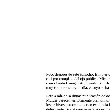
Poco después de este episodio, la mujer
casi por completo del ojo público. Mient
como Linda Evangelista, Claudia Schiffer
muy conocidos hoy en día, el suyo se ha
Pero a raíz de la última publicación de 
Mulder parecen terriblemente premonitori
los archivos parecen poner en evidencia l
delincuente, que al parecer estaba vincula