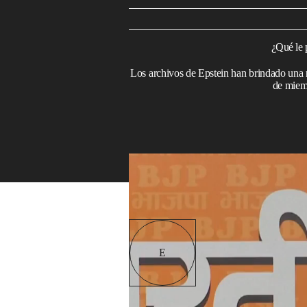
¿Qué le 
Los archivos de Epstein han brindado una 
de miemb
Archivos Epstein: sombras globales y fisu
Read in English
n noviembre de 2001, 
entrevista a la televisi
de
Vogue
nueve veces a 
E
real” por su belleza de
conductor del program
conversación ligera y d
por la industria musical. Pero lo que su