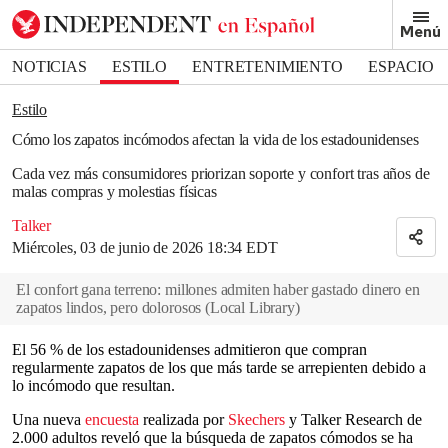
Removed from bookmarks
Menú
Close popover
Bookmark popover
NOTICIAS
ESTILO
ENTRETENIMIENTO
ESPACIO
DEPORTES
Estilo
Cómo los zapatos incómodos afectan la vida de los estadounidenses
Cada vez más consumidores priorizan soporte y confort tras años de
malas compras y molestias físicas
Talker
Miércoles, 03 de junio de 2026 18:34 EDT
El confort gana terreno: millones admiten haber gastado dinero en
zapatos lindos, pero dolorosos
(
Local Library
)
El 56 % de los estadounidenses admitieron que compran
regularmente zapatos de los que más tarde se arrepienten debido a
lo incómodo que resultan.
Una nueva
encuesta
realizada por
Skechers
y Talker Research de
2.000 adultos reveló que la búsqueda de zapatos cómodos se ha